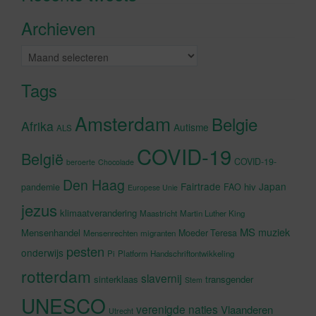
accepteren en deze inhoud in te
Archieven
schakelen
Archieven
Tags
Amsterdam
Belgie
Afrika
Autisme
ALS
COVID-19
België
COVID-19-
beroerte
Chocolade
Den Haag
Fairtrade
Japan
hiv
pandemie
FAO
Europese Unie
jezus
klimaatverandering
Maastricht
Martin Luther King
MS
muziek
Mensenhandel
Moeder Teresa
Mensenrechten
migranten
pesten
onderwijs
Pi
Platform Handschriftontwikkeling
rotterdam
slavernij
sinterklaas
transgender
Stem
UNESCO
verenigde naties
Vlaanderen
Utrecht