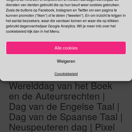
thema wil laten zien dat samen nét dat beetje extra geeft. En,
diensten van derden gebruikt die op hun beurt weer cookies gebruiken.
Zoals de buttons op Facebook, Instagram en Twitter om een pagina te
natuurlijk […]
kunnen promoten (“liken”) of te delen (“tweeten”). En om inzicht te krijgen in
het aantal bezoekers, waar die vandaan komen en waar die op klikken
Lees verder
gebruikt dagenvanhetjaar Google Analytics. Wil je meer info over het
cookiebeleid kijk dan in het Menu.
Alle cookies
23 april –
Weigeren
Wereldlaboratoriumdag |
Coockiebeleid
Werelddag van het Boek
en de Auteursrechten |
Dag van de Engelse Taal |
Dag van de Spaanse Taal |
Neuspeuteren dag | Pixel