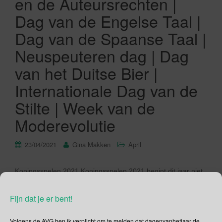
en de Auteursrechten |
Dag van de Engelse Taal |
Dag van de Spaanse Taal |
Neuspeuteren dag | Dag
van het Duitse Bier |
Internationale Dag van de
Stilte | Week van de
Moderevolutie
23/04/2021
Gina Makken
April
Koningsspelen 2021 Koningsspelen 2021 begint dit jaar niet
met het traditionele gezamenlijke Koningsontbijtje. Dat kan
helaas niet binnen de op dit moment geldende adviezen,
Fijn dat je er bent!
maatregelen en richtlijnen. Volgend jaar weer een kans. In
2021 is het thema van de Koningsspelen IK+JIJ=WIJ. Het
Volgens de AVG ben ik verplicht om te melden dat dagenvanhetjaar de