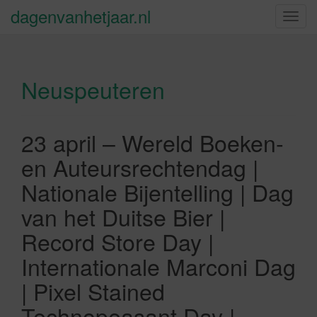
dagenvanhetjaar.nl
S
c
h
a
Neuspeuteren
k
e
l
n
23 april – Wereld Boeken-
a
en Auteursrechtendag |
v
i
Nationale Bijentelling | Dag
g
van het Duitse Bier |
a
t
Record Store Day |
i
Internationale Marconi Dag
e
| Pixel Stained
Technopeasant Day |