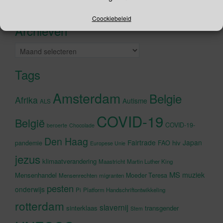
Recente tweets
Klik om marketing cookies te
accepteren en deze inhoud in te
Coockiebeleid
Archieven
schakelen
Archieven
Tags
Amsterdam
Belgie
Afrika
Autisme
ALS
COVID-19
België
COVID-19-
beroerte
Chocolade
Den Haag
Fairtrade
Japan
hiv
pandemie
FAO
Europese Unie
jezus
klimaatverandering
Maastricht
Martin Luther King
MS
muziek
Mensenhandel
Moeder Teresa
Mensenrechten
migranten
pesten
onderwijs
Pi
Platform Handschriftontwikkeling
rotterdam
slavernij
sinterklaas
transgender
Stem