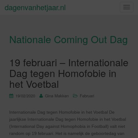
dagenvanhetjaar.nl
S
c
h
a
Nationale Coming Out Dag
k
e
l
n
19 februari – Internationale
a
Dag tegen Homofobie in
v
i
het Voetbal
g
a
19/02/2020
Gina Makken
Februari
t
i
Internationale Dag tegen Homofobie in het Voetbal De
e
jaarlijkse Internationale Dag tegen Homofobie in het Voetbal
(International Day against Homophobia in Football) valt niet
random op 19 februari. Het is namelijk de geboortedag van