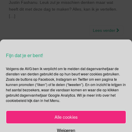
Justin Fashanu. Leuk zul je misschien denken maar wat
heeft dit met deze dag te maken? Alles, kan ik je vertellen.
[…]
Lees verder
Fijn dat je er bent!
Social Media
Volgens de AVG ben ik verplicht om te melden dat dagenvanhetjaar de
diensten van derden gebruikt die op hun beurt weer cookies gebruiken.
Zoals de buttons op Facebook, Instagram en Twitter om een pagina te
Je kunt me volgen op
kunnen promoten (“liken”) of te delen (“tweeten”). En om inzicht te krijgen in
het aantal bezoekers, waar die vandaan komen en waar die op klikken
gebruikt dagenvanhetjaar Google Analytics. Wil je meer info over het
cookiebeleid kijk dan in het Menu.
Zoeken
Alle cookies
Zoeken
naar:
Weigeren