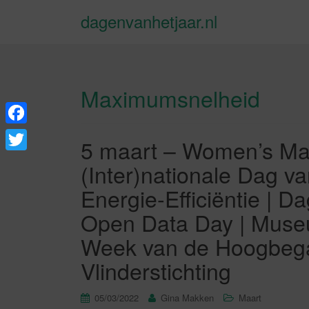
dagenvanhetjaar.nl
Maximumsnelheid
F
5 maart – Women’s Ma
a
T
(Inter)nationale Dag v
c
w
Energie-Efficiëntie | 
e
i
Open Data Day | Muse
b
t
Week van de Hoogbegaa
o
t
Vlinderstichting
o
e
k
r
05/03/2022
Gina Makken
Maart