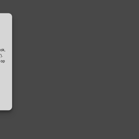
ook,
).
 op