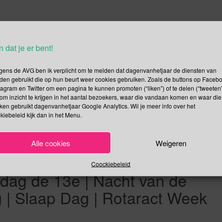
 ik beginnen met de weken die getroffen zijn door het corona-
n dat je er bent!
ek gaat de week door. Ik betwijfel dit ten zeerste na de
rband met het corona-virus. Helaas zijn de regionale
gens de AVG ben ik verplicht om te melden dat dagenvanhetjaar de diensten van
zorgweek allemaal […]
den gebruikt die op hun beurt weer cookies gebruiken. Zoals de buttons op Faceb
tagram en Twitter om een pagina te kunnen promoten (“liken”) of te delen (“tweeten”
Lees verder
om inzicht te krijgen in het aantal bezoekers, waar die vandaan komen en waar die
kken gebruikt dagenvanhetjaar Google Analytics. Wil je meer info over het
kiebeleid kijk dan in het Menu.
Alle cookies
Weigeren
 | Dag van de
Coockiebeleid
jdag de 13e | Nacht van de
 | Slaap Dag | Rotaract Week