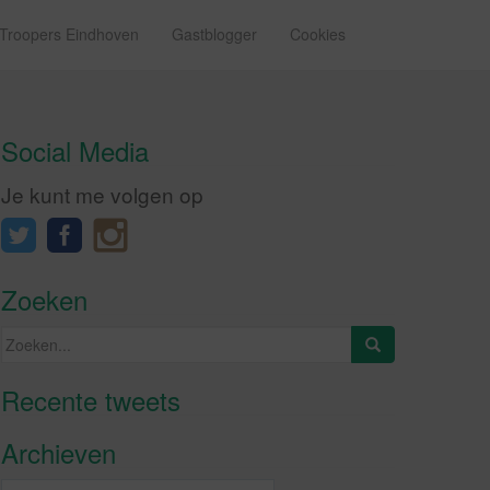
 Troopers Eindhoven
Gastblogger
Cookies
Social Media
Je kunt me volgen op
Zoeken
Zoeken
naar:
Recente tweets
Klik om marketing cookies te
accepteren en deze inhoud in te
Archieven
schakelen