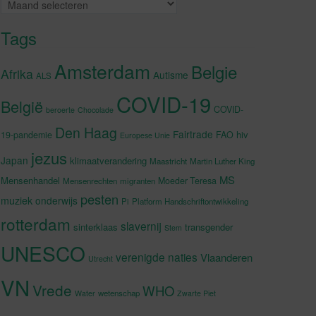
Archieven
Tags
Amsterdam
Belgie
Afrika
Autisme
ALS
COVID-19
België
COVID-
beroerte
Chocolade
Den Haag
Fairtrade
hiv
19-pandemie
FAO
Europese Unie
jezus
Japan
klimaatverandering
Maastricht
Martin Luther King
MS
Mensenhandel
Moeder Teresa
Mensenrechten
migranten
pesten
muziek
onderwijs
Pi
Platform Handschriftontwikkeling
rotterdam
slavernij
sinterklaas
transgender
Stem
UNESCO
verenigde naties
Vlaanderen
Utrecht
VN
Vrede
WHO
wetenschap
Water
Zwarte Piet