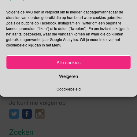
Chili dag Waar ligt de oorsprong van chili zoals de
Amerikanen chili con carne noemen. Als je op het internet
Volgens de AVG ben ik verplicht om te melden dat dagenvanhetjaar de
achter de geschiedenis van chili con carne aangaat dan kom
diensten van derden gebruikt die op hun beurt weer cookies gebruiken.
je diverse verhalen tegen. Waar het niét vandaan komt is
Zoals de buttons op Facebook, Instagram en Twitter om een pagina te
kunnen promoten (“liken”) of te delen (“tweeten”). En om inzicht te krijgen in
Mexico, daar is 95% het wel over eens. Waar dan wel zul je
het aantal bezoekers, waar die vandaan komen en waar die op klikken
denken. Tja […]
gebruikt dagenvanhetjaar Google Analytics. Wil je meer info over het
cookiebeleid kijk dan in het Menu.
Lees verder
Alle cookies
Weigeren
Social Media
Coockiebeleid
Je kunt me volgen op
Zoeken