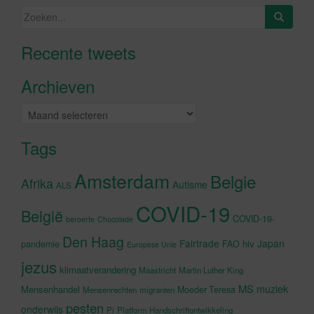
Zoeken
naar:
Recente tweets
Klik om marketing cookies te
accepteren en deze inhoud in te
Archieven
schakelen
Archieven
Tags
Amsterdam
Belgie
Afrika
Autisme
ALS
COVID-19
België
COVID-19-
beroerte
Chocolade
Den Haag
Fairtrade
Japan
hiv
pandemie
FAO
Europese Unie
jezus
klimaatverandering
Maastricht
Martin Luther King
MS
muziek
Mensenhandel
Moeder Teresa
Mensenrechten
migranten
pesten
onderwijs
Pi
Platform Handschriftontwikkeling