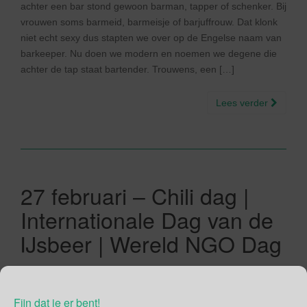
achter een bar stond gewoon barman, tapper of schenker. Bij
vrouwen soms barmeid, barmeisje of barjuffrouw. Dat klonk
niet echt sexy dus stapten we over op de Engelse naam van
barkeeper. Nu doen we modern en noemen we degene die
achter de tap staat bartender. Trouwens, een […]
Lees verder
27 februari – Chili dag |
Internationale Dag van de
IJsbeer | Wereld NGO Dag
27/02/2020
Gina Makken
Februari
Fijn dat je er bent!