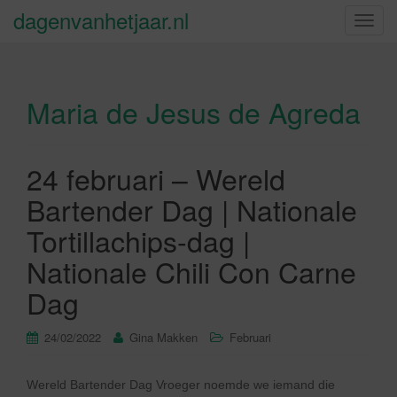
dagenvanhetjaar.nl
S
c
h
a
Maria de Jesus de Agreda
k
e
l
n
24 februari – Wereld
a
Bartender Dag | Nationale
v
i
Tortillachips-dag |
g
Nationale Chili Con Carne
a
t
Dag
i
e
24/02/2022
Gina Makken
Februari
Wereld Bartender Dag Vroeger noemde we iemand die