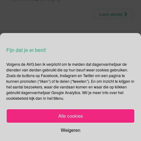
Lees verder
Fijn dat je er bent!
Social Media
Volgens de AVG ben ik verplicht om te melden dat dagenvanhetjaar de
Je kunt me volgen op
diensten van derden gebruikt die op hun beurt weer cookies gebruiken.
Zoals de buttons op Facebook, Instagram en Twitter om een pagina te
kunnen promoten (“liken”) of te delen (“tweeten”). En om inzicht te krijgen in
het aantal bezoekers, waar die vandaan komen en waar die op klikken
gebruikt dagenvanhetjaar Google Analytics. Wil je meer info over het
Zoeken
cookiebeleid kijk dan in het Menu.
Zoeken
Alle cookies
naar:
Recente tweets
Klik om marketing cookies te
Weigeren
accepteren en deze inhoud in te