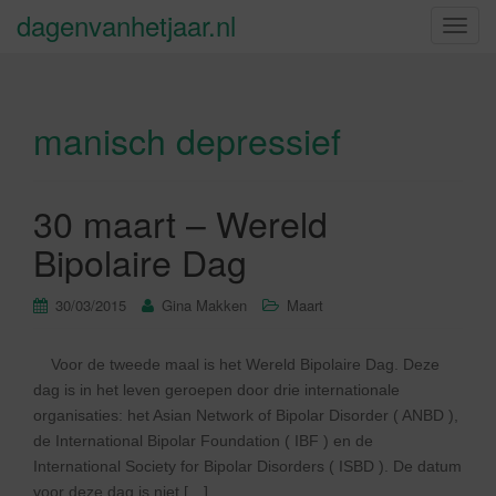
dagenvanhetjaar.nl
S
c
h
a
manisch depressief
k
e
l
n
30 maart – Wereld
a
Bipolaire Dag
v
i
30/03/2015
Gina Makken
Maart
g
a
t
Voor de tweede maal is het Wereld Bipolaire Dag. Deze
i
dag is in het leven geroepen door drie internationale
e
organisaties: het Asian Network of Bipolar Disorder ( ANBD ),
de International Bipolar Foundation ( IBF ) en de
International Society for Bipolar Disorders ( ISBD ). De datum
voor deze dag is niet […]