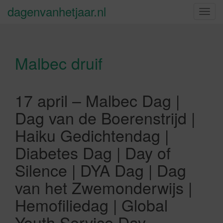
dagenvanhetjaar.nl
S
c
h
a
Malbec druif
k
e
l
n
17 april – Malbec Dag |
a
Dag van de Boerenstrijd |
v
i
Haiku Gedichtendag |
g
Diabetes Dag | Day of
a
t
Silence | DYA Dag | Dag
i
van het Zwemonderwijs |
e
Hemofiliedag | Global
Youth Service Day