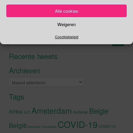
Je kunt me volgen op
Alle cookies
Weigeren
Zoeken
Coockiebeleid
Zoeken
naar:
Recente tweets
Klik om marketing cookies te
accepteren en deze inhoud in te
Archieven
schakelen
Archieven
Tags
Amsterdam
Belgie
Afrika
Autisme
ALS
COVID-19
België
COVID-19-
beroerte
Chocolade