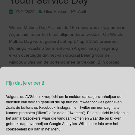
17/04/2020
Gina Makken
April
Wereld Malbec Dag Al sinds de 16e eeuw was er wijnbouw in
Argentinië, maar het bleef altijd onderontwikkeld. Op Wereld
Malbec Dag wordt gevierd dat op 17 april 1853 president
Domingo Faustino Sarmiento van Argentinië zijn regering
ervan overtuigde dat het van cruciaal belang voor de
wijnbouw was om de portemonnee te trekken. Zijn oproep
[…]
Fijn dat je er bent!
Lees verder
Volgens de AVG ben ik verplicht om te melden dat dagenvanhetjaar de
diensten van derden gebruikt die op hun beurt weer cookies gebruiken.
Zoals de buttons op Facebook, Instagram en Twitter om een pagina te
kunnen promoten (“liken”) of te delen (“tweeten”). En om inzicht te krijgen in
het aantal bezoekers, waar die vandaan komen en waar die op klikken
Social Media
gebruikt dagenvanhetjaar Google Analytics. Wil je meer info over het
cookiebeleid kijk dan in het Menu.