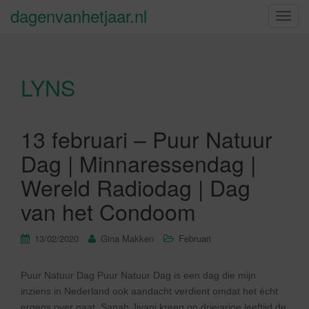
dagenvanhetjaar.nl
S
c
h
a
LYNS
k
e
l
n
13 februari – Puur Natuur
a
Dag | Minnaressendag |
v
i
Wereld Radiodag | Dag
g
van het Condoom
a
t
13/02/2020
Gina Makken
Februari
i
e
Puur Natuur Dag Puur Natuur Dag is een dag die mijn
inziens in Nederland ook aandacht verdient omdat het écht
ergens over gaat. Sanah Jivani kreeg op driejarige leeftijd de