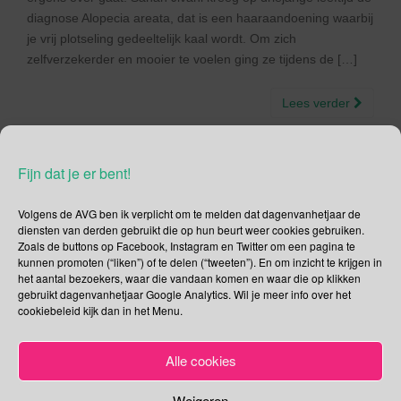
diagnose Alopecia areata, dat is een haaraandoening waarbij
je vrij plotseling gedeeltelijk kaal wordt. Om zich
zelfverzekerder en mooier te voelen ging ze tijdens de […]
Lees verder
Fijn dat je er bent!
Social Media
Volgens de AVG ben ik verplicht om te melden dat dagenvanhetjaar de
diensten van derden gebruikt die op hun beurt weer cookies gebruiken.
Zoals de buttons op Facebook, Instagram en Twitter om een pagina te
Je kunt me volgen op
kunnen promoten (“liken”) of te delen (“tweeten”). En om inzicht te krijgen in
het aantal bezoekers, waar die vandaan komen en waar die op klikken
gebruikt dagenvanhetjaar Google Analytics. Wil je meer info over het
cookiebeleid kijk dan in het Menu.
Zoeken
Alle cookies
Zoeken
naar:
Weigeren