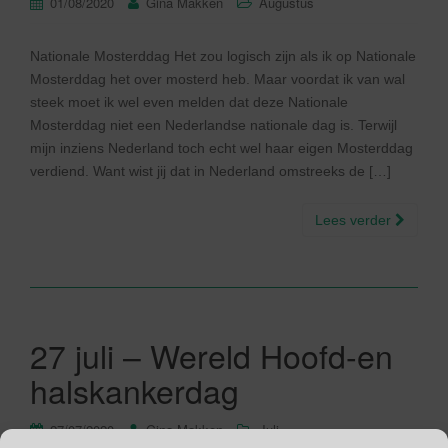
01/08/2020
Gina Makken
Augustus
Nationale Mosterddag Het zou logisch zijn als ik op Nationale
Mosterddag het over mosterd heb. Maar voordat ik van wal
steek moet ik wel even melden dat deze Nationale
Mosterddag niet een Nederlandse nationale dag is. Terwijl
mijn inziens Nederland toch echt wel haar eigen Mosterddag
verdiend. Want wist jij dat in Nederland omstreeks de […]
Lees verder
27 juli – Wereld Hoofd-en
halskankerdag
27/07/2020
Gina Makken
Juli