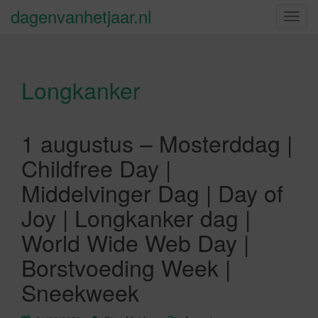
dagenvanhetjaar.nl
S
c
h
a
Longkanker
k
e
l
n
1 augustus – Mosterddag |
a
Childfree Day |
v
i
Middelvinger Dag | Day of
g
Joy | Longkanker dag |
a
t
World Wide Web Day |
i
Borstvoeding Week |
e
Sneekweek