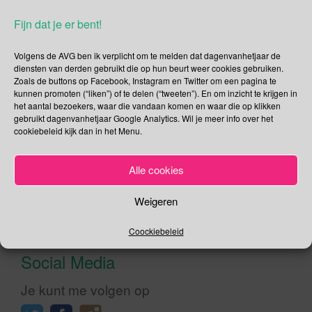
Fijn dat je er bent!
Wereld Hoofd-en halskankerdag Het doel van Wereld Hoofd-
en halskankerdag (World Head and Neck Cancer Day) is om
Volgens de AVG ben ik verplicht om te melden dat dagenvanhetjaar de
deze vorm van kanker bij het grote publiek onder de
diensten van derden gebruikt die op hun beurt weer cookies gebruiken.
aandacht te brengen. Hoofd-en halskankers blijven vaak
Zoals de buttons op Facebook, Instagram en Twitter om een pagina te
onopgemerkt omdat veel mensen de vroege
kunnen promoten (“liken”) of te delen (“tweeten”). En om inzicht te krijgen in
waarschuwingssignalen en symptomen niet herkennen, en
het aantal bezoekers, waar die vandaan komen en waar die op klikken
gebruikt dagenvanhetjaar Google Analytics. Wil je meer info over het
dat is jammer omdat een behandeling succesvoller en
cookiebeleid kijk dan in het Menu.
minder […]
Alle cookies
Lees verder
Weigeren
Coockiebeleid
Social Media
Je kunt me volgen op