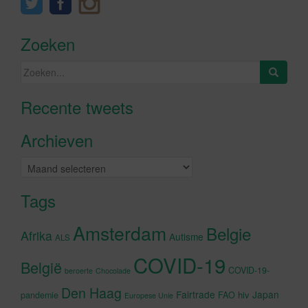
Zoeken
Zoeken
naar:
Recente tweets
Klik om marketing cookies te
accepteren en deze inhoud in te
Archieven
schakelen
Archieven
Tags
Amsterdam
Belgie
Afrika
Autisme
ALS
COVID-19
België
COVID-19-
beroerte
Chocolade
Den Haag
Fairtrade
Japan
hiv
pandemie
FAO
Europese Unie