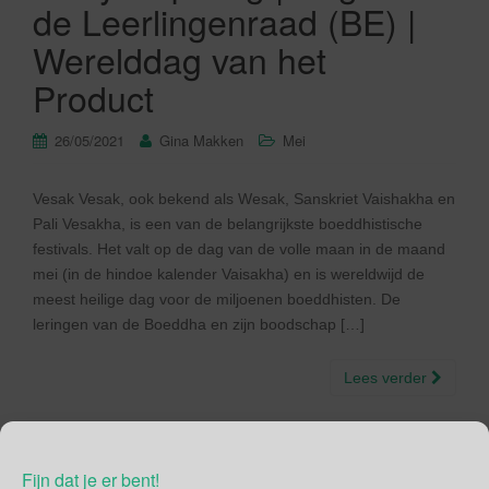
de Leerlingenraad (BE) |
Werelddag van het
Product
26/05/2021
Gina Makken
Mei
Vesak Vesak, ook bekend als Wesak, Sanskriet Vaishakha en
Pali Vesakha, is een van de belangrijkste boeddhistische
festivals. Het valt op de dag van de volle maan in de maand
mei (in de hindoe kalender Vaisakha) en is wereldwijd de
meest heilige dag voor de miljoenen boeddhisten. De
leringen van de Boeddha en zijn boodschap […]
Lees verder
Fijn dat je er bent!