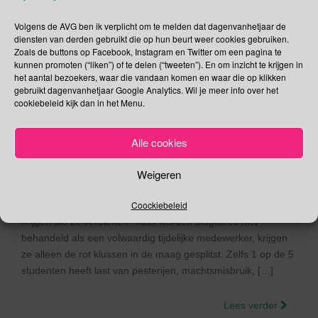
26 mei – Dag van de
Volgens de AVG ben ik verplicht om te melden dat dagenvanhetjaar de
Stagiair | Wereld Lindy
diensten van derden gebruikt die op hun beurt weer cookies gebruiken.
Zoals de buttons op Facebook, Instagram en Twitter om een pagina te
Hop Dag | Wereld
kunnen promoten (“liken”) of te delen (“tweeten”). En om inzicht te krijgen in
het aantal bezoekers, waar die vandaan komen en waar die op klikken
Bedplasdag | Wereld
gebruikt dagenvanhetjaar Google Analytics. Wil je meer info over het
cookiebeleid kijk dan in het Menu.
Roodharige Dag
Alle cookies
26/05/2020
Gina Makken
Mei
Weigeren
Dag van de Stagiar De initiator van Dag van de Stagiair, het
Coockiebeleid
StudentenBureau, vindt dat elke stagiair de waardering moet
krijgen die ze verdienen! Vaak worden stagiaires niet
behandeld als een volwaardig tijdelijke medewerker, krijgen
ze alleen de rot klussen in de maag gesplitst. Zelfs 1 op de 5
studenten heeft last van pesterijen, machtsmisbruik, […]
Lees verder