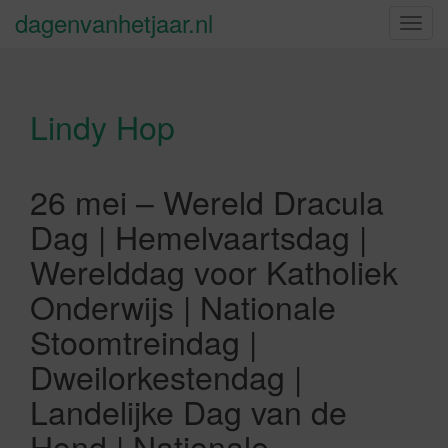
dagenvanhetjaar.nl
S
c
h
a
Lindy Hop
k
e
l
n
26 mei – Wereld Dracula
a
Dag | Hemelvaartsdag |
v
i
Werelddag voor Katholiek
g
Onderwijs | Nationale
a
t
Stoomtreindag |
i
Dweilorkestendag |
e
Landelijke Dag van de
Hond | Nationale