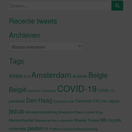
Zoeken
naar:
Recente tweets
Klik om marketing cookies te
accepteren en deze inhoud in te
Archieven
schakelen
Archieven
Tags
Amsterdam
Belgie
Afrika
Autisme
ALS
COVID-19
België
COVID-19-
beroerte
Chocolade
Den Haag
Fairtrade
Japan
hiv
pandemie
FAO
Europese Unie
jezus
klimaatverandering
Maastricht
Martin Luther King
MS
muziek
Mensenhandel
Moeder Teresa
Mensenrechten
migranten
pesten
onderwijs
Pi
Platform Handschriftontwikkeling