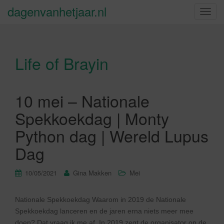
dagenvanhetjaar.nl
S
c
h
a
Life of Brayin
k
e
l
n
10 mei – Nationale
a
Spekkoekdag | Monty
v
i
Python dag | Wereld Lupus
g
Dag
a
t
10/05/2021
Gina Makken
Mei
i
e
Nationale Spekkoekdag Waarom in 2019 de Nationale
Spekkoekdag lanceren en de jaren erna niets meer mee
doen? Dat vraag ik me af. In 2019 zegt de organisator op de