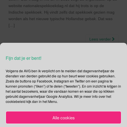
website nationalespekkoekdag.nl dat hij trots is op de
Indische spekkoek. Hij vindt zelfs dat spekkoek gezien mag
worden als het nieuwe typische Hollandse gebak. Dat was
[…]
Lees verder
Fijn dat je er bent!
Volgens de AVG ben ik verplicht om te melden dat dagenvanhetjaar de
Social Media
diensten van derden gebruikt die op hun beurt weer cookies gebruiken.
Zoals de buttons op Facebook, Instagram en Twitter om een pagina te
kunnen promoten (“liken”) of te delen (“tweeten”). En om inzicht te krijgen in
Je kunt me volgen op
het aantal bezoekers, waar die vandaan komen en waar die op klikken
gebruikt dagenvanhetjaar Google Analytics. Wil je meer info over het
cookiebeleid kijk dan in het Menu.
Zoeken
Alle cookies
Zoeken