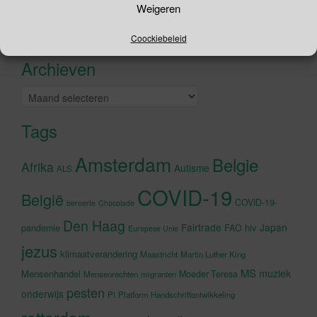
Weigeren
naar:
Recente tweets
Klik om marketing cookies te
Coockiebeleid
accepteren en deze inhoud in te
Archieven
schakelen
Archieven
Tags
Amsterdam
Belgie
Afrika
Autisme
ALS
COVID-19
België
COVID-19-
beroerte
Chocolade
Den Haag
Fairtrade
Japan
hiv
pandemie
FAO
Europese Unie
jezus
klimaatverandering
Maastricht
Martin Luther King
MS
muziek
Mensenhandel
Moeder Teresa
Mensenrechten
migranten
pesten
onderwijs
Pi
Platform Handschriftontwikkeling