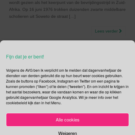
wordt gezien als het keerpunt van de bevrijdingsstrijd in Zuid-
Afrika. Op 16 juni 1976 trokken duizenden zwarte middelbare
scholieren uit Soweto de straat […]
Lees verder
Fijn dat je er bent!
Social Media
Volgens de AVG ben ik verplicht om te melden dat dagenvanhetjaar de
diensten van derden gebruikt die op hun beurt weer cookies gebruiken.
Zoals de buttons op Facebook, Instagram en Twitter om een pagina te
Je kunt me volgen op
kunnen promoten (“liken”) of te delen (“tweeten”). En om inzicht te krijgen in
het aantal bezoekers, waar die vandaan komen en waar die op klikken
gebruikt dagenvanhetjaar Google Analytics. Wil je meer info over het
cookiebeleid kijk dan in het Menu.
Zoeken
Alle cookies
Zoeken
naar:
Weigeren