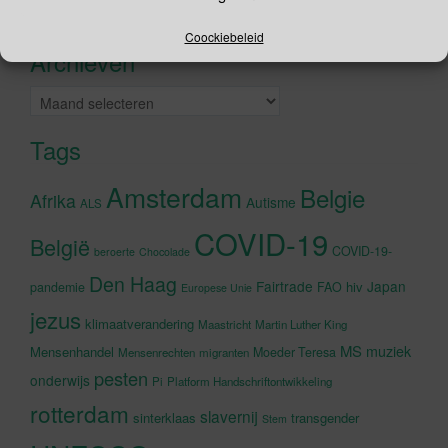
Recente tweets
Klik om marketing cookies te
accepteren en deze inhoud in te
Coockiebeleid
Archieven
schakelen
Archieven
Tags
Amsterdam
Belgie
Afrika
Autisme
ALS
COVID-19
België
COVID-19-
beroerte
Chocolade
Den Haag
Fairtrade
Japan
hiv
pandemie
FAO
Europese Unie
jezus
klimaatverandering
Maastricht
Martin Luther King
MS
muziek
Mensenhandel
Moeder Teresa
Mensenrechten
migranten
pesten
onderwijs
Pi
Platform Handschriftontwikkeling
rotterdam
slavernij
sinterklaas
transgender
Stem