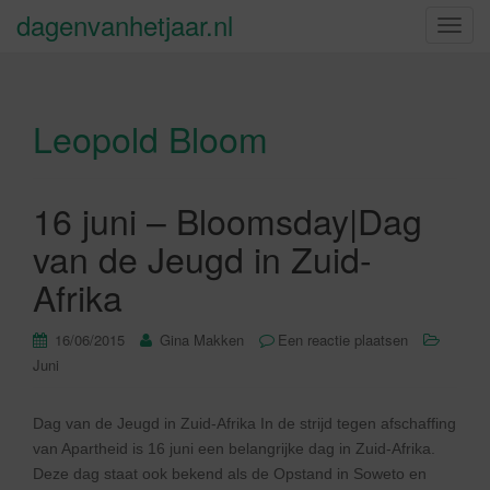
dagenvanhetjaar.nl
S
c
h
a
Leopold Bloom
k
e
l
n
16 juni – Bloomsday|Dag
a
van de Jeugd in Zuid-
v
i
Afrika
g
a
16/06/2015
Gina Makken
Een reactie plaatsen
t
Juni
i
e
Dag van de Jeugd in Zuid-Afrika In de strijd tegen afschaffing
van Apartheid is 16 juni een belangrijke dag in Zuid-Afrika.
Deze dag staat ook bekend als de Opstand in Soweto en