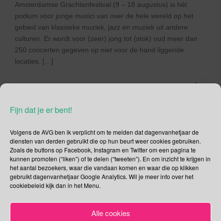
Amsterdamse Grachtenfestival (9 – 18 augustus) is hét
podium voor jonge musici van over de hele wereld op het
gebied van klassieke muziek, jazz en muziek uit andere
culturen. Er wordt voor (zeer) jong tot (stok) oud meer dan
250 concerten gegeven op niet voor de hand liggende
locaties. […]
Lees verder
Fijn dat je er bent!
Volgens de AVG ben ik verplicht om te melden dat dagenvanhetjaar de
diensten van derden gebruikt die op hun beurt weer cookies gebruiken.
Social Media
Zoals de buttons op Facebook, Instagram en Twitter om een pagina te
kunnen promoten (“liken”) of te delen (“tweeten”). En om inzicht te krijgen in
Je kunt me volgen op
het aantal bezoekers, waar die vandaan komen en waar die op klikken
gebruikt dagenvanhetjaar Google Analytics. Wil je meer info over het
cookiebeleid kijk dan in het Menu.
Alle cookies
Zoeken