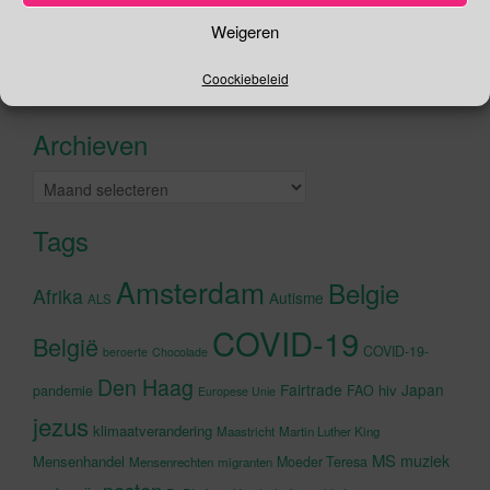
Zoeken
Weigeren
naar:
Coockiebeleid
Recente tweets
Klik om marketing cookies te
accepteren en deze inhoud in te
Archieven
schakelen
Archieven
Tags
Amsterdam
Belgie
Afrika
Autisme
ALS
COVID-19
België
COVID-19-
beroerte
Chocolade
Den Haag
Fairtrade
Japan
hiv
pandemie
FAO
Europese Unie
jezus
klimaatverandering
Maastricht
Martin Luther King
MS
muziek
Mensenhandel
Moeder Teresa
Mensenrechten
migranten