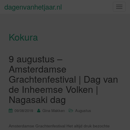
dagenvanhetjaar.nl
S
c
h
a
Kokura
k
e
l
n
9 augustus –
a
Amsterdamse
v
i
Grachtenfestival | Dag van
g
de Inheemse Volken |
a
t
Nagasaki dag
i
e
09/08/2019
Gina Makken
Augustus
Amsterdamse Grachtenfestival Het altijd druk bezochte