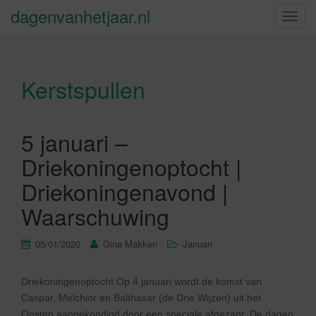
dagenvanhetjaar.nl
S
c
h
a
Kerstspullen
k
e
l
n
5 januari –
a
Driekoningenoptocht |
v
i
Driekoningenavond |
g
Waarschuwing
a
t
05/01/2020
Gina Makken
Januari
i
e
Driekoningenoptocht Op 4 januari wordt de komst van
Caspar, Melchior en Balthasar (de Drie Wijzen) uit het
Oosten aangekondigd door een speciale afgezant. De dagen