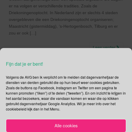
er na volgen er verschillende tradities. Zoals de
Driekoningenoptocht. In Nederland zijn er slechts 4 steden
overgebleven die een Driekoningenoptocht organiseren;
Maastricht (gistermiddag), ‘s-Hertogenbosch, Tilburg en er
zou er ook […]
Lees verder
Fijn dat je er bent!
Volgens de AVG ben ik verplicht om te melden dat dagenvanhetjaar de
diensten van derden gebruikt die op hun beurt weer cookies gebruiken.
Social Media
Zoals de buttons op Facebook, Instagram en Twitter om een pagina te
kunnen promoten (“liken”) of te delen (“tweeten”). En om inzicht te krijgen in
Je kunt me volgen op
het aantal bezoekers, waar die vandaan komen en waar die op klikken
gebruikt dagenvanhetjaar Google Analytics. Wil je meer info over het
cookiebeleid kijk dan in het Menu.
Zoeken
Alle cookies