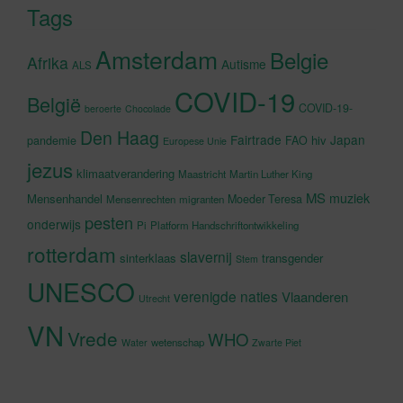
Tags
Amsterdam
Belgie
Afrika
Autisme
ALS
COVID-19
België
COVID-19-
beroerte
Chocolade
Den Haag
Fairtrade
Japan
hiv
pandemie
FAO
Europese Unie
jezus
klimaatverandering
Maastricht
Martin Luther King
MS
muziek
Mensenhandel
Moeder Teresa
Mensenrechten
migranten
pesten
onderwijs
Pi
Platform Handschriftontwikkeling
rotterdam
slavernij
sinterklaas
transgender
Stem
UNESCO
verenigde naties
Vlaanderen
Utrecht
VN
Vrede
WHO
wetenschap
Water
Zwarte Piet