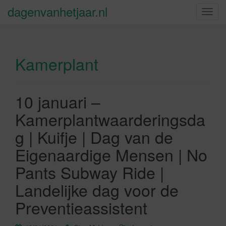
dagenvanhetjaar.nl
S
c
h
a
Kamerplant
k
e
l
n
10 januari –
a
Kamerplantwaarderingsda
v
i
g | Kuifje | Dag van de
g
Eigenaardige Mensen | No
a
t
Pants Subway Ride |
i
Landelijke dag voor de
e
Preventieassistent