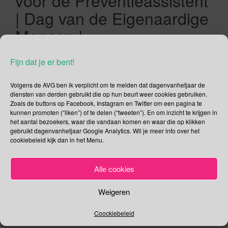
voor de Preventieassistent
| Dag van de Eigenaardige
Mensen |
Kamerplantwaarderingsda
Fijn dat je er bent!
g
Volgens de AVG ben ik verplicht om te melden dat dagenvanhetjaar de
10/01/2020
Gina Makken
Januari
diensten van derden gebruikt die op hun beurt weer cookies gebruiken.
Zoals de buttons op Facebook, Instagram en Twitter om een pagina te
kunnen promoten (“liken”) of te delen (“tweeten”). En om inzicht te krijgen in
Nationale Functioneel Programmeren Dag Vandaag gaat de
het aantal bezoekers, waar die vandaan komen en waar die op klikken
gebruikt dagenvanhetjaar Google Analytics. Wil je meer info over het
28e editie Nationaal Functioneel Programmeren Dag (NL-FP
cookiebeleid kijk dan in het Menu.
Day) van start. De organisator van de Functioneel
Programmeren Dag is dit jaar de Universiteit van Amsterdam.
De locatie voor de dag is prachtige historische Doelenzaal
Alle cookies
van de Universiteitsbibliotheek Amsterdam. Op de dag
worden een aantal lezingen gehouden over de nieuwste […]
Weigeren
Coockiebeleid
Lees verder