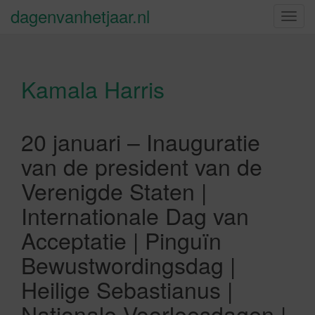
dagenvanhetjaar.nl
S
c
h
a
Kamala Harris
k
e
l
n
20 januari – Inauguratie
a
van de president van de
v
i
Verenigde Staten |
g
Internationale Dag van
a
t
Acceptatie | Pinguïn
i
Bewustwordingsdag |
e
Heilige Sebastianus |
Nationale Voorleesdagen |