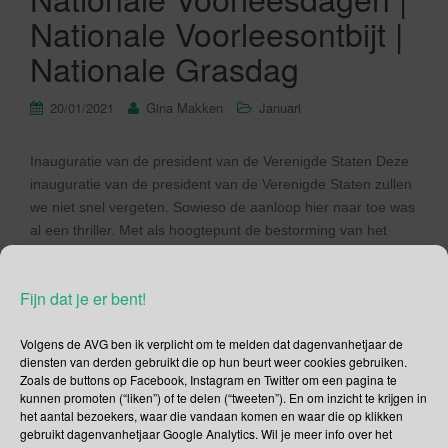
Nationale Voorleesontbijt |
Nationale Grasdag
20/01/2021
Gina Makken
Januari
Inauguratie van de president van de Verenigde Staten Deze
inauguratie van de president van de Verenigde Staten zullen
we niet snel vergeten. Sowieso de aanloop hier naar toe was
al een thriller. Met als hoogtepunt de bestorming van het
Capitool. Met een president die het volk aanzet tot geweld,
tenminste zo zie ik het. Trump […]
Fijn dat je er bent!
Lees verder
Volgens de AVG ben ik verplicht om te melden dat dagenvanhetjaar de
diensten van derden gebruikt die op hun beurt weer cookies gebruiken.
Zoals de buttons op Facebook, Instagram en Twitter om een pagina te
kunnen promoten (“liken”) of te delen (“tweeten”). En om inzicht te krijgen in
het aantal bezoekers, waar die vandaan komen en waar die op klikken
gebruikt dagenvanhetjaar Google Analytics. Wil je meer info over het