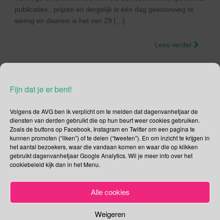
publicaties , prijzen en dergelijk is één dag gewoonweg te
weinig en daarom is het van 29 […]
Lees verder
Fijn dat je er bent!
Social Media
Volgens de AVG ben ik verplicht om te melden dat dagenvanhetjaar de
diensten van derden gebruikt die op hun beurt weer cookies gebruiken.
Je kunt me volgen op
Zoals de buttons op Facebook, Instagram en Twitter om een pagina te
kunnen promoten (“liken”) of te delen (“tweeten”). En om inzicht te krijgen in
het aantal bezoekers, waar die vandaan komen en waar die op klikken
gebruikt dagenvanhetjaar Google Analytics. Wil je meer info over het
cookiebeleid kijk dan in het Menu.
Zoeken
Alle cookies
Zoeken
naar:
Weigeren