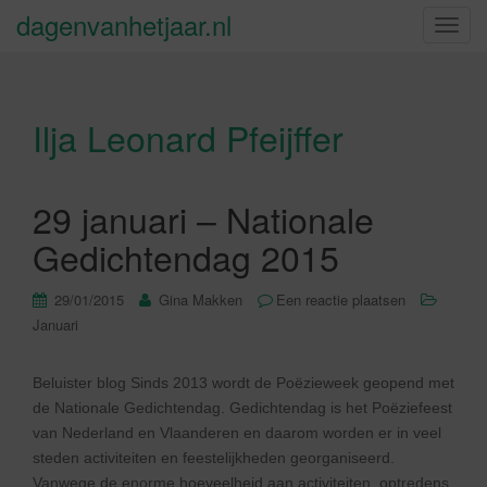
dagenvanhetjaar.nl
S
c
h
a
Ilja Leonard Pfeijffer
k
e
l
n
29 januari – Nationale
a
Gedichtendag 2015
v
i
29/01/2015
Gina Makken
Een reactie plaatsen
g
Januari
a
t
i
Beluister blog Sinds 2013 wordt de Poëzieweek geopend met
e
de Nationale Gedichtendag. Gedichtendag is het Poëziefeest
van Nederland en Vlaanderen en daarom worden er in veel
steden activiteiten en feestelijkheden georganiseerd.
Vanwege de enorme hoeveelheid aan activiteiten, optredens,