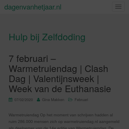
dagenvanhetjaar.nl
S
c
h
a
Hulp bij Zelfdoding
k
e
l
n
7 februari –
a
Warmetruiendag | Clash
v
i
Dag | Valentijnsweek |
g
Week van de Euthanasie
a
t
07/02/2020
Gina Makken
Februari
i
e
Warmetruiendag Op het moment van schrijven hadden al
ruim 286.000 mensen zich op warmetruiendag.nl aangemeld
als deelnemer van de 14e editie van Warmetruiendag. De