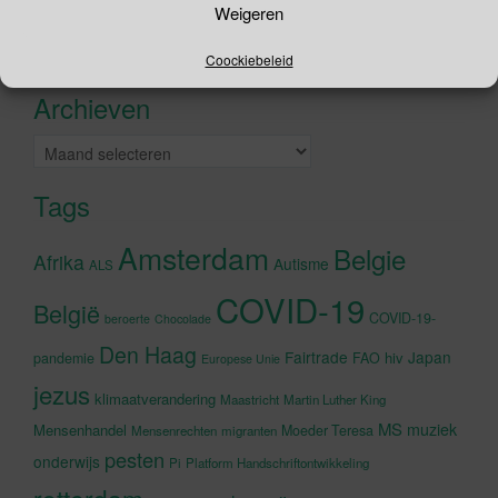
Weigeren
naar:
Recente tweets
Klik om marketing cookies te
Coockiebeleid
accepteren en deze inhoud in te
Archieven
schakelen
Archieven
Tags
Amsterdam
Belgie
Afrika
Autisme
ALS
COVID-19
België
COVID-19-
beroerte
Chocolade
Den Haag
Fairtrade
Japan
hiv
pandemie
FAO
Europese Unie
jezus
klimaatverandering
Maastricht
Martin Luther King
MS
muziek
Mensenhandel
Moeder Teresa
Mensenrechten
migranten
pesten
onderwijs
Pi
Platform Handschriftontwikkeling