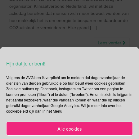
organisator, Klimaatverbond Nederland, wil met deze
actiedag bereiken dat mensen zich meer bewust worden van
hoe makkelijk het is om energie te besparen en daardoor de
CO2-uitstoot te verminderen. Elke graad […]
Lees verder
Fijn dat je er bent!
Volgens de AVG ben ik verplicht om te melden dat dagenvanhetjaar de
Social Media
diensten van derden gebruikt die op hun beurt weer cookies gebruiken.
Zoals de buttons op Facebook, Instagram en Twitter om een pagina te
kunnen promoten (“liken”) of te delen (“tweeten”). En om inzicht te krijgen in
Je kunt me volgen op
het aantal bezoekers, waar die vandaan komen en waar die op klikken
gebruikt dagenvanhetjaar Google Analytics. Wil je meer info over het
cookiebeleid kijk dan in het Menu.
Zoeken
Alle cookies
Zoeken