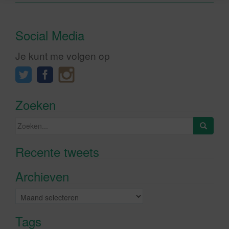
Social Media
Je kunt me volgen op
Zoeken
Zoeken
naar:
Recente tweets
Klik om marketing cookies te
accepteren en deze inhoud in te
Archieven
schakelen
Archieven
Tags