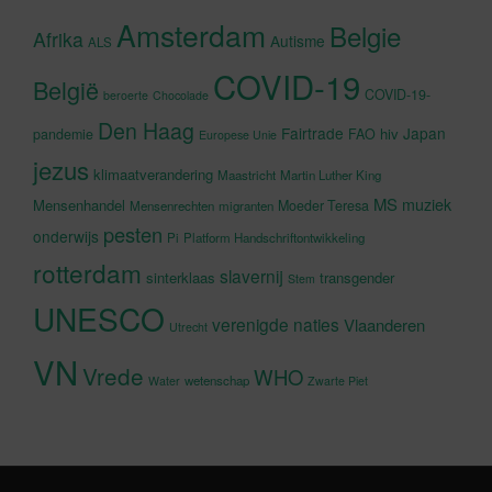
Amsterdam
Belgie
Afrika
Autisme
ALS
COVID-19
België
COVID-19-
beroerte
Chocolade
Den Haag
Fairtrade
Japan
hiv
pandemie
FAO
Europese Unie
jezus
klimaatverandering
Maastricht
Martin Luther King
MS
muziek
Mensenhandel
Moeder Teresa
Mensenrechten
migranten
pesten
onderwijs
Pi
Platform Handschriftontwikkeling
rotterdam
slavernij
sinterklaas
transgender
Stem
UNESCO
verenigde naties
Vlaanderen
Utrecht
VN
Vrede
WHO
wetenschap
Water
Zwarte Piet