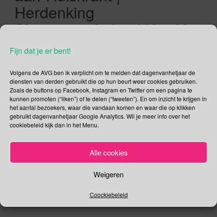
Herdenking
Slavernijverleden | Keti Koti
Festival | Komkommerdag |
Fijn dat je er bent!
Reggae Dag
Volgens de AVG ben ik verplicht om te melden dat dagenvanhetjaar de
diensten van derden gebruikt die op hun beurt weer cookies gebruiken.
01/07/2019
Gina Makken
Juli
Zoals de buttons op Facebook, Instagram en Twitter om een pagina te
kunnen promoten (“liken”) of te delen (“tweeten”). En om inzicht te krijgen in
het aantal bezoekers, waar die vandaan komen en waar die op klikken
Dag van de Huis-aan-Huiskrant Er is door de persgroep
gebruikt dagenvanhetjaar Google Analytics. Wil je meer info over het
onderzoek gedaan naar wie nu de huis-aan-huis-krant leest.
cookiebeleid kijk dan in het Menu.
In totaal lezen 7,7 miljoen mensen de huis-aan-huis-krant.
Dat is bijna 45% van het totaal aantal inwoners van
Alle cookies
Nederland. Natuurlijk ligt het aantal lezers procentueel wel
hoger, want een kind van 3 zie ik eerlijk gezegd niet de […]
Weigeren
Lees verder
Coockiebeleid