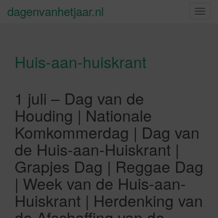
dagenvanhetjaar.nl
S
c
h
a
Huis-aan-huiskrant
k
e
l
n
1 juli – Dag van de
a
Houding | Nationale
v
i
Komkommerdag | Dag van
g
de Huis-aan-Huiskrant |
a
t
Grapjes Dag | Reggae Dag
i
| Week van de Huis-aan-
e
Huiskrant | Herdenking van
de Afschaffing van de