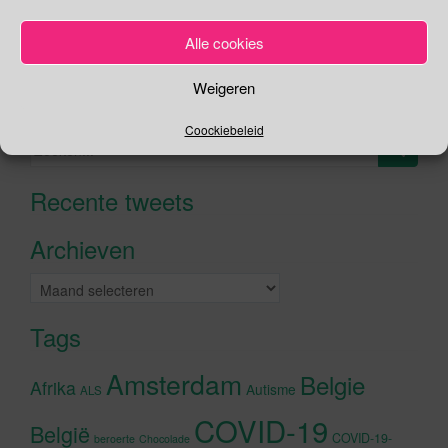
Je kunt me volgen op
Alle cookies
Weigeren
Zoeken
Coockiebeleid
Zoeken
naar:
Recente tweets
Klik om marketing cookies te
accepteren en deze inhoud in te
Archieven
schakelen
Archieven
Tags
Amsterdam
Belgie
Afrika
Autisme
ALS
COVID-19
België
COVID-19-
beroerte
Chocolade