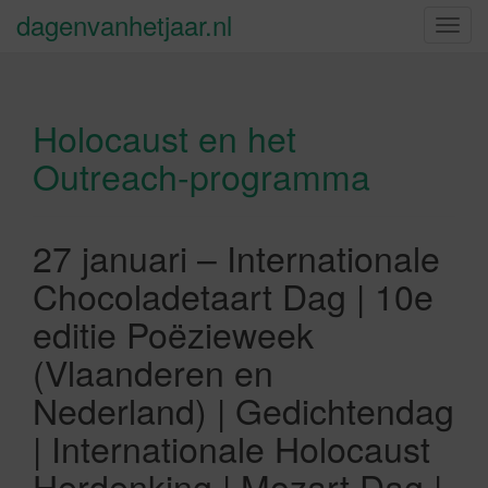
dagenvanhetjaar.nl
S
c
h
a
Holocaust en het
k
e
Outreach-programma
l
n
a
27 januari – Internationale
v
i
Chocoladetaart Dag | 10e
g
editie Poëzieweek
a
t
(Vlaanderen en
i
Nederland) | Gedichtendag
e
| Internationale Holocaust
Herdenking | Mozart Dag |