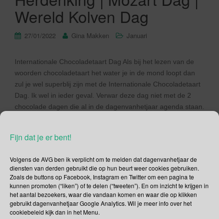
Wereld Kolven Dag
27/01/2022
Gina Makken
Januari
Internationale Chocoladetaart Dag Als bij het lezen van de
woorden chocoladetaart het water je in de mond loopt dan
zul je wel superblij zijn met de Internationale Chocoladetaart
Dag. Ik wel in ieder geval. Verwar deze dag niet met de 2
chocolade dagen die al in de dagenvanhetjaar agenda staan.
Die van 7 juli en […]
Fijn dat je er bent!
Lees verder
Volgens de AVG ben ik verplicht om te melden dat dagenvanhetjaar de
diensten van derden gebruikt die op hun beurt weer cookies gebruiken.
Zoals de buttons op Facebook, Instagram en Twitter om een pagina te
kunnen promoten (“liken”) of te delen (“tweeten”). En om inzicht te krijgen in
het aantal bezoekers, waar die vandaan komen en waar die op klikken
Social Media
gebruikt dagenvanhetjaar Google Analytics. Wil je meer info over het
cookiebeleid kijk dan in het Menu.