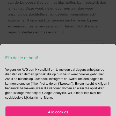
van de Europese Dag van het Slachtoffer. Een feestelijk dag
is het niet. Deze week vielen door een aanslag weer
onschuldige slachtoffers. Jongstleden woensdagnacht
kwamen er 9 onschuldige mensen om het leven bij een
extreemrechtse terreuraanslag in Hanau. Ook al roepen
regeringsleiders en masse dat […]
Lees verder
Fijn dat je er bent!
Volgens de AVG ben ik verplicht om te melden dat dagenvanhetjaar de
diensten van derden gebruikt die op hun beurt weer cookies gebruiken.
Social Media
Zoals de buttons op Facebook, Instagram en Twitter om een pagina te
kunnen promoten (“liken”) of te delen (“tweeten”). En om inzicht te krijgen in
Je kunt me volgen op
het aantal bezoekers, waar die vandaan komen en waar die op klikken
gebruikt dagenvanhetjaar Google Analytics. Wil je meer info over het
cookiebeleid kijk dan in het Menu.
Alle cookies
Zoeken