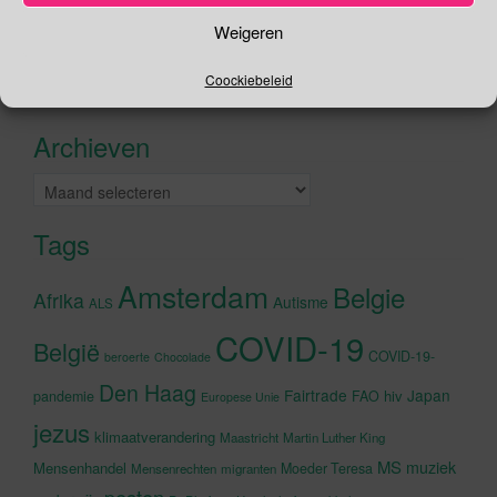
Zoeken
Weigeren
naar:
Coockiebeleid
Recente tweets
Klik om marketing cookies te
accepteren en deze inhoud in te
Archieven
schakelen
Archieven
Tags
Amsterdam
Belgie
Afrika
Autisme
ALS
COVID-19
België
COVID-19-
beroerte
Chocolade
Den Haag
Fairtrade
Japan
hiv
pandemie
FAO
Europese Unie
jezus
klimaatverandering
Maastricht
Martin Luther King
MS
muziek
Mensenhandel
Moeder Teresa
Mensenrechten
migranten