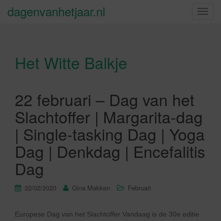
dagenvanhetjaar.nl
S
c
h
a
Het Witte Balkje
k
e
l
n
22 februari – Dag van het
a
Slachtoffer | Margarita-dag
v
i
| Single-tasking Dag | Yoga
g
Dag | Denkdag | Encefalitis
a
t
Dag
i
e
22/02/2020
Gina Makken
Februari
Europese Dag van het Slachtoffer Vandaag is de 30e editie