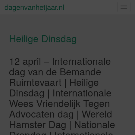
dagenvanhetjaar.nl
S
c
h
a
Heilige Dinsdag
k
e
l
n
12 april – Internationale
a
dag van de Bemande
v
i
Ruimtevaart | Heilige
g
Dinsdag | Internationale
a
t
Wees Vriendelijk Tegen
i
Advocaten dag | Wereld
e
Hamster Dag | Nationale
Dropdag | Internationale