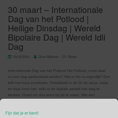
30 maart – Internationale
Dag van het Potlood |
Heilige Dinsdag | Wereld
Bipolaire Dag | Wereld Idli
Dag
30/03/2021
Gina Makken
Maart
Internationale Dag van het Potlood Het Potlood, moet daar
nu een dag aanbesteed worden? Wat is het nu eigenlijk? Een
stift met hout eromheen. Ontwikkeld in de 16 de eeuw, maar,
en daar komt het: zelfs in de digitale wereld niet weg te
denken. Goed om dus eens bij stil te staan. Wat een
bijzondere […]
Fijn dat je er bent!
Lees verder