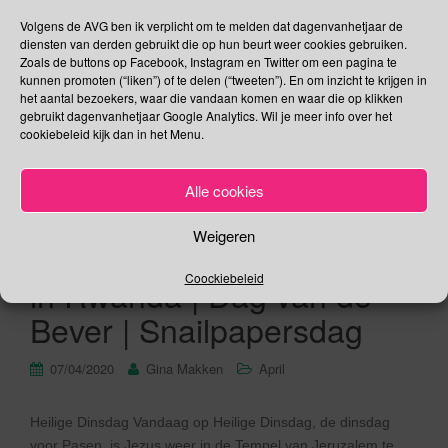
Volgens de AVG ben ik verplicht om te melden dat dagenvanhetjaar de
diensten van derden gebruikt die op hun beurt weer cookies gebruiken.
Zoals de buttons op Facebook, Instagram en Twitter om een pagina te
kunnen promoten (“liken”) of te delen (“tweeten”). En om inzicht te krijgen in
het aantal bezoekers, waar die vandaan komen en waar die op klikken
7 april – Heilige Dinsdag |
gebruikt dagenvanhetjaar Google Analytics. Wil je meer info over het
cookiebeleid kijk dan in het Menu.
Wereldgezondheidsdag |
Nationale Buitenlesdag |
Alle cookies
Dag van Bezinning over de
Weigeren
1994 genocide tegen Tutsi
Coockiebeleid
in Rwanda | Dag van de
Bever | Snailpapersdag
07/04/2020
Gina Makken
April
Heilige Dinsdag Vandaag op Heilige Dinsdag, de dinsdag
voor Pasen, is Jezus weer in de Tempel van Jeruzalem te