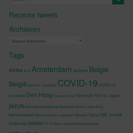
naar:
Recente tweets
Klik om marketing cookies te
accepteren en deze inhoud in te
Archieven
schakelen
Archieven
Tags
Amsterdam
Belgie
Afrika
Autisme
ALS
COVID-19
België
COVID-19-
beroerte
Chocolade
Den Haag
Fairtrade
Japan
hiv
pandemie
FAO
Europese Unie
jezus
klimaatverandering
Maastricht
Martin Luther King
MS
muziek
Mensenhandel
Moeder Teresa
Mensenrechten
migranten
pesten
onderwijs
Pi
Platform Handschriftontwikkeling