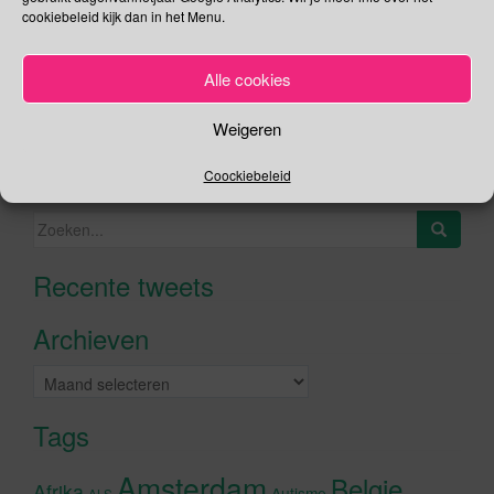
cookiebeleid kijk dan in het Menu.
Social Media
Je kunt me volgen op
Alle cookies
Weigeren
Zoeken
Coockiebeleid
Zoeken
naar:
Recente tweets
Klik om marketing cookies te
accepteren en deze inhoud in te
Archieven
schakelen
Archieven
Tags
Amsterdam
Belgie
Afrika
Autisme