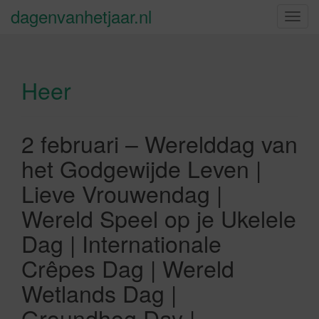
dagenvanhetjaar.nl
S
c
h
a
Heer
k
e
l
n
2 februari – Werelddag van
a
het Godgewijde Leven |
v
i
Lieve Vrouwendag |
g
Wereld Speel op je Ukelele
a
t
Dag | Internationale
i
Crêpes Dag | Wereld
e
Wetlands Dag |
Groundhog Day |