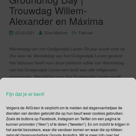
Trouwdag Willem-
Alexander en Máxima
02/02/2021
Gina Makken
Februari
Werelddag van het Godgewijde Leven Dit jaar wordt voor de
25e keer de Werelddag van het Godgewijde Leven gevierd.
Het Vaticaan heeft voor deze jubileum editie van Werelddag
van het Godgewijde Leven een brief aan alle religieuzen
geschreven. Werelddag voor het Godgewijde Leven wordt
traditiegetrouw gevierd op 2 februari, maar in de parochies
vindt de […]
Fijn dat je er bent!
Lees verder
Volgens de AVG ben ik verplicht om te melden dat dagenvanhetjaar de
diensten van derden gebruikt die op hun beurt weer cookies gebruiken.
Zoals de buttons op Facebook, Instagram en Twitter om een pagina te
kunnen promoten (“liken”) of te delen (“tweeten”). En om inzicht te krijgen in
het aantal bezoekers, waar die vandaan komen en waar die op klikken
gebruikt dagenvanhetjaar Google Analytics. Wil je meer info over het