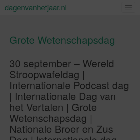
dagenvanhetjaar.nl
S
c
h
a
Grote Wetenschapsdag
k
e
l
n
30 september – Wereld
a
Stroopwafeldag |
v
i
Internationale Podcast dag
g
| Internationale Dag van
a
t
het Vertalen | Grote
i
Wetenschapsdag |
e
Nationale Broer en Zus
Dag | Internationale dag