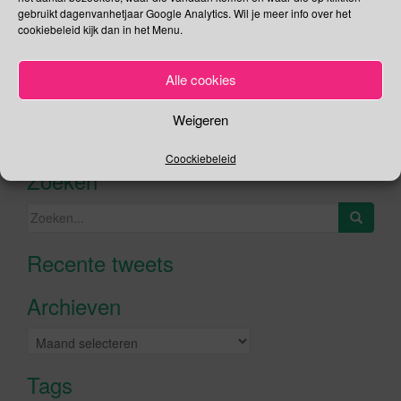
gebruikt dagenvanhetjaar Google Analytics. Wil je meer info over het
cookiebeleid kijk dan in het Menu.
Social Media
Alle cookies
Je kunt me volgen op
Weigeren
Coockiebeleid
Zoeken
Zoeken
naar:
Recente tweets
Klik om marketing cookies te
accepteren en deze inhoud in te
Archieven
schakelen
Archieven
Tags