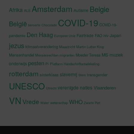
Amsterdam
Belgie
Afrika
Autisme
ALS
COVID-19
België
COVID-19-
beroerte
Chocolade
Den Haag
Fairtrade
Japan
hiv
pandemie
FAO
Europese Unie
jezus
klimaatverandering
Maastricht
Martin Luther King
MS
muziek
Mensenhandel
Moeder Teresa
Mensenrechten
migranten
pesten
onderwijs
Pi
Platform Handschriftontwikkeling
rotterdam
slavernij
sinterklaas
transgender
Stem
UNESCO
verenigde naties
Vlaanderen
Utrecht
VN
Vrede
WHO
wetenschap
Water
Zwarte Piet