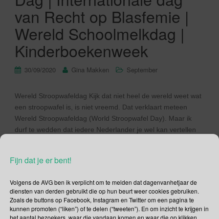
van Recht op Blasfemie |
Wereld Schoolmelkdag |
Kinderboekenweek
30/09/2020
Gina Makken
September
Wereld Stroopwafeldag Kijk dat niet heel de wereld weet wat
een stroopwafel is, is niet vreemd. Dat verklaart meteen
Wereld Stroopwafeldag (World Stroopwafel Day). Maar ik
durf te wedden dat iedere Nederlander je wel kan vertellen
hoe een stroopwafel (siroopwafel) er uitziet. Maar ik durf ook
te wedden dat niet iedere Nederlander een stroopwafel
Fijn dat je er bent!
lekker […]
Volgens de AVG ben ik verplicht om te melden dat dagenvanhetjaar de
Lees verder
diensten van derden gebruikt die op hun beurt weer cookies gebruiken.
Zoals de buttons op Facebook, Instagram en Twitter om een pagina te
kunnen promoten (“liken”) of te delen (“tweeten”). En om inzicht te krijgen in
het aantal bezoekers, waar die vandaan komen en waar die op klikken