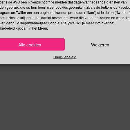
gens de AVG ben ik verplicht om te melden dat dagenvanhetjaar de diensten van
Lees verder
den gebruikt die op hun beurt weer cookies gebruiken. Zoals de buttons op Faceb
tagram en Twitter om een pagina te kunnen promoten (“liken”) of te delen (“tweeten”
om inzicht te krijgen in het aantal bezoekers, waar die vandaan komen en waar die
kken gebruikt dagenvanhetjaar Google Analytics. Wil je meer info over het
kiebeleid kijk dan in het Menu.
Alle cookies
Weigeren
Coockiebeleid