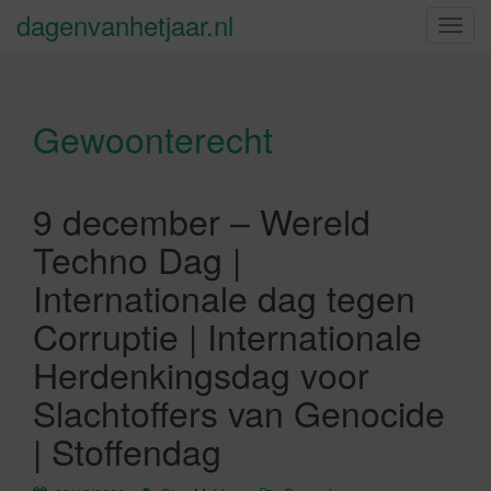
dagenvanhetjaar.nl
S
c
h
a
Gewoonterecht
k
e
l
n
9 december – Wereld
a
Techno Dag |
v
i
Internationale dag tegen
g
Corruptie | Internationale
a
t
Herdenkingsdag voor
i
Slachtoffers van Genocide
e
| Stoffendag