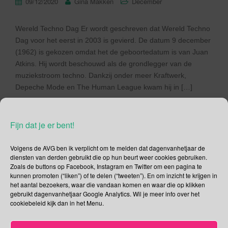
09/12/2020
Gina Makken
December
Wereld Techno Dag Er wordt geschreven dat Wereld Techno
Dag voor het eerst in 2003 is gevierd. De datum 9 december
(1962) is gekozen omdat het de geboortedatum is van Juan
Atkins. Hij wordt beschouwd als de grondlegger van de
muziekstroom techno. Dankzij onder meer Kraftwerk,
Depeche Mode en The Human League kwam hij in […]
Lees verder
Fijn dat je er bent!
Volgens de AVG ben ik verplicht om te melden dat dagenvanhetjaar de
diensten van derden gebruikt die op hun beurt weer cookies gebruiken.
Zoals de buttons op Facebook, Instagram en Twitter om een pagina te
Social Media
kunnen promoten (“liken”) of te delen (“tweeten”). En om inzicht te krijgen in
het aantal bezoekers, waar die vandaan komen en waar die op klikken
gebruikt dagenvanhetjaar Google Analytics. Wil je meer info over het
Je kunt me volgen op
cookiebeleid kijk dan in het Menu.