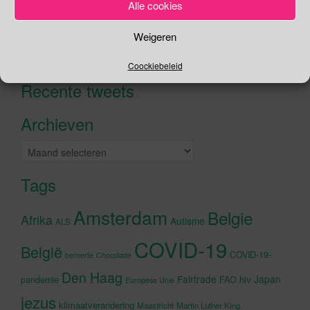
Alle cookies
Zoeken
Weigeren
Zoeken
naar:
Coockiebeleid
Recente tweets
Klik om marketing cookies te
accepteren en deze inhoud in te
Archieven
schakelen
Archieven
Tags
Amsterdam
Belgie
Afrika
Autisme
ALS
COVID-19
België
COVID-19-
beroerte
Chocolade
Den Haag
Fairtrade
Japan
hiv
pandemie
FAO
Europese Unie
jezus
klimaatverandering
Maastricht
Martin Luther King