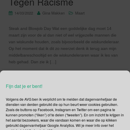
Tegen Racisme
14/03/2022
Gina Makken
Maart
Steak and Blowjob Day Wat een goddelijke dag moet 14
maart zijn voor de al dan niet of wel vrijgezelle mannen die
van wiskunde houden, zoals bijvoorbeeld de wiskundeleraar.
Op het moment dat ik dit zo neerzet denk ik terug aan mijn
middelbareschooltijd en de wiskundeleraren waar ik les van
heb gehad. Dan zie ik […]
Lees verder
Fijn dat je er bent!
Volgens de AVG ben ik verplicht om te melden dat dagenvanhetjaar de
diensten van derden gebruikt die op hun beurt weer cookies gebruiken.
Zoals de buttons op Facebook, Instagram en Twitter om een pagina te
26 december –
kunnen promoten (“liken”) of te delen (“tweeten”). En om inzicht te krijgen in
het aantal bezoekers, waar die vandaan komen en waar die op klikken
Herdenking Tsunami |
gebruikt dagenvanhetjaar Google Analytics. Wil je meer info over het