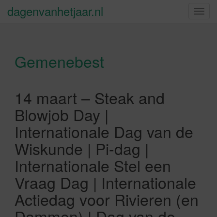
dagenvanhetjaar.nl
S
c
h
a
Gemenebest
k
e
l
n
14 maart – Steak and
a
Blowjob Day |
v
i
Internationale Dag van de
g
Wiskunde | Pi-dag |
a
t
Internationale Stel een
i
Vraag Dag | Internationale
e
Actiedag voor Rivieren (en
Dammen) | Dag van de