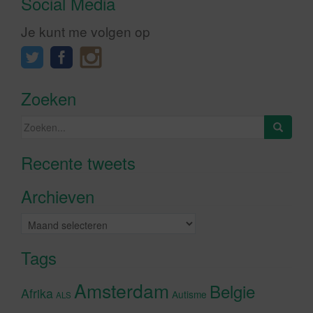
Social Media
Je kunt me volgen op
Zoeken
Zoeken
naar:
Recente tweets
Klik om marketing cookies te
accepteren en deze inhoud in te
Archieven
schakelen
Archieven
Tags
Amsterdam
Belgie
Afrika
Autisme
ALS