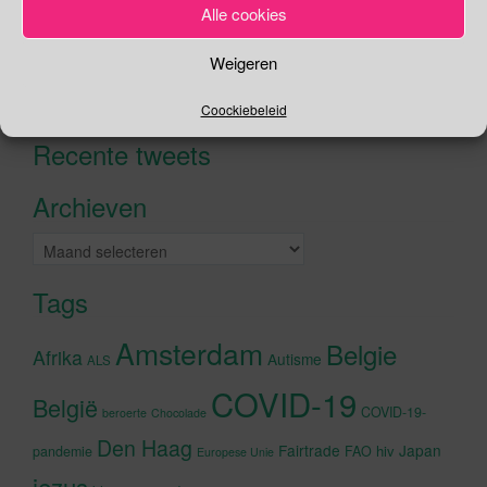
Alle cookies
Zoeken
Weigeren
Zoeken
Coockiebeleid
naar:
Recente tweets
Klik om marketing cookies te
accepteren en deze inhoud in te
Archieven
schakelen
Archieven
Tags
Amsterdam
Belgie
Afrika
Autisme
ALS
COVID-19
België
COVID-19-
beroerte
Chocolade
Den Haag
Fairtrade
Japan
hiv
pandemie
FAO
Europese Unie
jezus