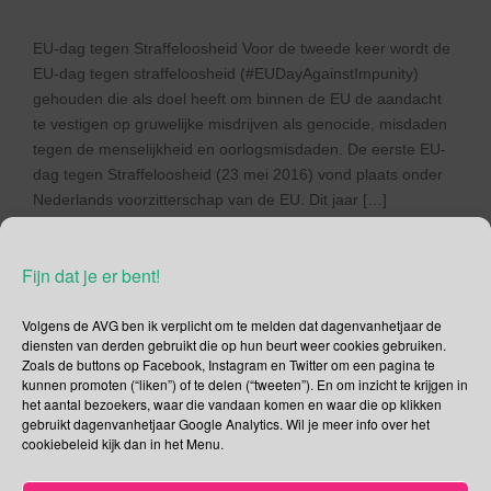
EU-dag tegen Straffeloosheid Voor de tweede keer wordt de
EU-dag tegen straffeloosheid (#EUDayAgainstImpunity)
gehouden die als doel heeft om binnen de EU de aandacht
te vestigen op gruwelijke misdrijven als genocide, misdaden
tegen de menselijkheid en oorlogsmisdaden. De eerste EU-
dag tegen Straffeloosheid (23 mei 2016) vond plaats onder
Nederlands voorzitterschap van de EU. Dit jaar […]
Lees verder
Fijn dat je er bent!
Volgens de AVG ben ik verplicht om te melden dat dagenvanhetjaar de
diensten van derden gebruikt die op hun beurt weer cookies gebruiken.
Zoals de buttons op Facebook, Instagram en Twitter om een pagina te
kunnen promoten (“liken”) of te delen (“tweeten”). En om inzicht te krijgen in
Social Media
het aantal bezoekers, waar die vandaan komen en waar die op klikken
gebruikt dagenvanhetjaar Google Analytics. Wil je meer info over het
Je kunt me volgen op
cookiebeleid kijk dan in het Menu.