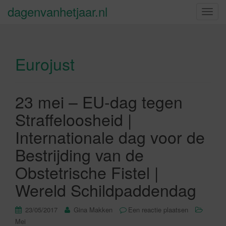
dagenvanhetjaar.nl
S
c
h
a
Eurojust
k
e
l
n
23 mei – EU-dag tegen
a
Straffeloosheid |
v
i
Internationale dag voor de
g
Bestrijding van de
a
t
Obstetrische Fistel |
i
Wereld Schildpaddendag
e
23/05/2017
Gina Makken
Een reactie plaatsen
Mei