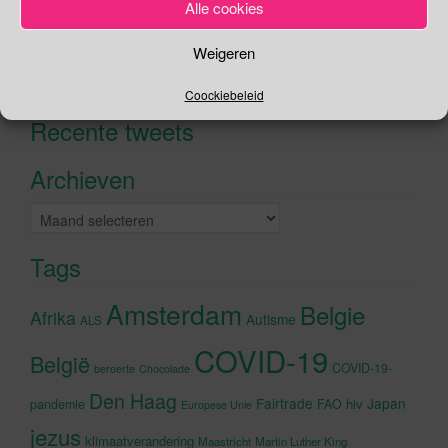
Alle cookies
Zoeken
Weigeren
Zoeken
naar:
Coockiebeleid
Recente tweets
Klik om marketing cookies te
accepteren en deze inhoud in te
Archieven
schakelen
Archieven
Tags
Amsterdam
Belgie
Afrika
Autisme
ALS
COVID-19
België
COVID-19-
beroerte
Chocolade
Den Haag
Fairtrade
Japan
hiv
pandemie
FAO
Europese Unie
jezus
klimaatverandering
Maastricht
Martin Luther King