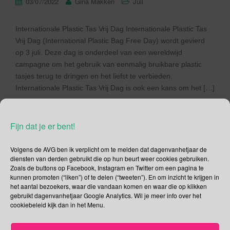
03/07/2022
Gina Makken
Juli
Internationale Plastic Tas Vrij Dag Internationale Plastic Tas
Vrij Dag (International Plastic Bag Free Day) wordt gevierd
op 3 juli. Deze dag is onderdeel van een wereldwijd
campagne om het gebruik van eenmalig bruikbare plastic
tasjes terug te dringen en het liefst te verbieden.
Internationale Plastic Tas Vrij Dag is ook een kans om het […]
Lees verder
Fijn dat je er bent!
Volgens de AVG ben ik verplicht om te melden dat dagenvanhetjaar de
diensten van derden gebruikt die op hun beurt weer cookies gebruiken.
Zoals de buttons op Facebook, Instagram en Twitter om een pagina te
Social Media
kunnen promoten (“liken”) of te delen (“tweeten”). En om inzicht te krijgen in
het aantal bezoekers, waar die vandaan komen en waar die op klikken
gebruikt dagenvanhetjaar Google Analytics. Wil je meer info over het
Je kunt me volgen op
cookiebeleid kijk dan in het Menu.