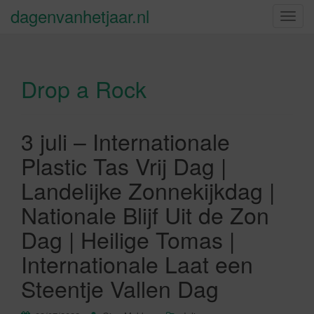
dagenvanhetjaar.nl
S
c
h
a
Drop a Rock
k
e
l
n
3 juli – Internationale
a
Plastic Tas Vrij Dag |
v
i
Landelijke Zonnekijkdag |
g
Nationale Blijf Uit de Zon
a
t
Dag | Heilige Tomas |
i
Internationale Laat een
e
Steentje Vallen Dag