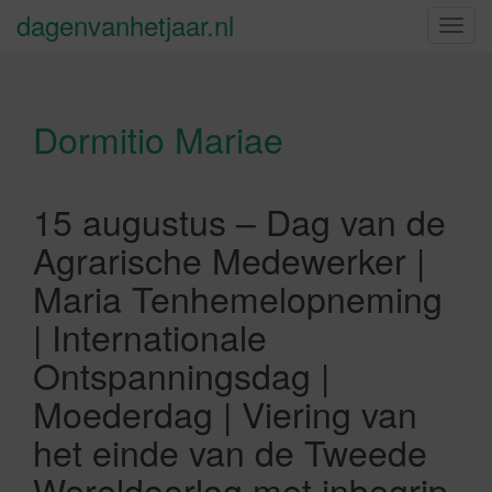
dagenvanhetjaar.nl
S
c
h
a
Dormitio Mariae
k
e
l
n
15 augustus – Dag van de
a
Agrarische Medewerker |
v
i
Maria Tenhemelopneming
g
| Internationale
a
t
Ontspanningsdag |
i
Moederdag | Viering van
e
het einde van de Tweede
Wereldoorlog met inbegrip