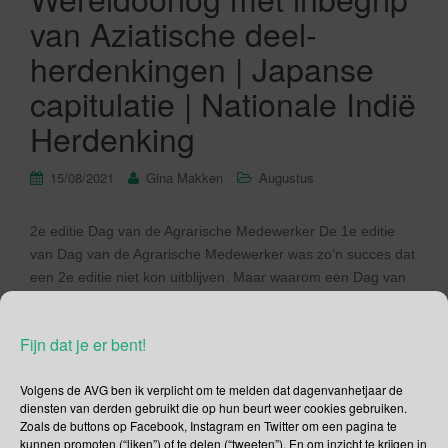
van Aziatische deel-
herdenkingen | Japanse
capitulatie | Nationale Indië
Herdenking
15/08/2021
Gina Makken
Augustus
2e editie Dag van de Agrarische Medewerker De 1e editie
van Dag van de Agrarische Medewerker was zo’n succes dat
een 2e editie niet kon uitblijven. Maar waarom een Dag van
de Agrarische Medewerker? Dit is een dag waarop boeren
anderen bedanken: hun vaste medewerkers,
Fijn dat je er bent!
uitzendkrachten, seizoenarbeiders, voorlichters, loonwerkers,
kortom: alle agrarische medewerkers. De boeren, […]
Volgens de AVG ben ik verplicht om te melden dat dagenvanhetjaar de
diensten van derden gebruikt die op hun beurt weer cookies gebruiken.
Lees verder
Zoals de buttons op Facebook, Instagram en Twitter om een pagina te
kunnen promoten (“liken”) of te delen (“tweeten”). En om inzicht te krijgen in