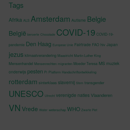
Tags
Amsterdam
Belgie
Afrika
Autisme
ALS
COVID-19
België
COVID-19-
beroerte
Chocolade
Den Haag
Fairtrade
Japan
hiv
pandemie
FAO
Europese Unie
jezus
klimaatverandering
Maastricht
Martin Luther King
MS
muziek
Mensenhandel
Moeder Teresa
Mensenrechten
migranten
pesten
onderwijs
Pi
Platform Handschriftontwikkeling
rotterdam
slavernij
sinterklaas
transgender
Stem
UNESCO
verenigde naties
Vlaanderen
Utrecht
VN
Vrede
WHO
wetenschap
Water
Zwarte Piet