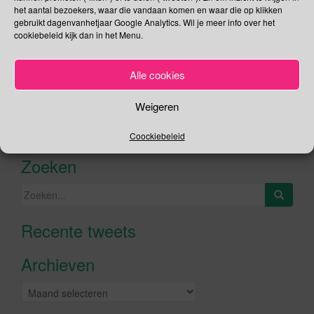
het aantal bezoekers, waar die vandaan komen en waar die op klikken
gebruikt dagenvanhetjaar Google Analytics. Wil je meer info over het
cookiebeleid kijk dan in het Menu.
Social Media
Alle cookies
Je kunt me volgen op
Weigeren
Coockiebeleid
Zoeken
Zoeken
naar:
Recente tweets
Klik om marketing cookies te
accepteren en deze inhoud in te
Archieven
schakelen
Archieven