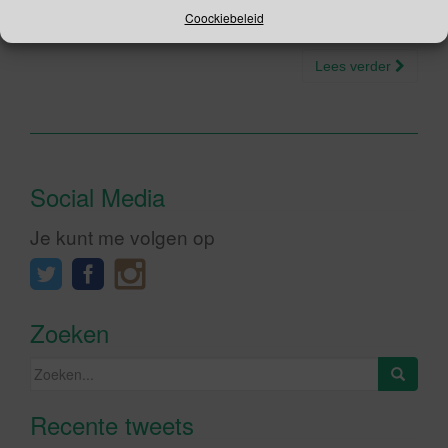
van wat 2 jonge Canadese […]
Coockiebeleid
Lees verder
Social Media
Je kunt me volgen op
Zoeken
Zoeken
naar:
Recente tweets
Klik om marketing cookies te