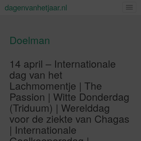
dagenvanhetjaar.nl
S
c
h
a
Doelman
k
e
l
n
14 april – Internationale
a
dag van het
v
i
Lachmomentje | The
g
Passion | Witte Donderdag
a
t
(Triduum) | Werelddag
i
voor de ziekte van Chagas
e
| Internationale
Goalkeepersdag |