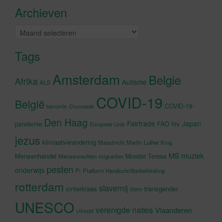
accepteren en deze inhoud in te
Archieven
schakelen
Archieven
Tags
Amsterdam
Belgie
Afrika
Autisme
ALS
COVID-19
België
COVID-19-
beroerte
Chocolade
Den Haag
Fairtrade
Japan
hiv
pandemie
FAO
Europese Unie
jezus
klimaatverandering
Maastricht
Martin Luther King
MS
muziek
Mensenhandel
Moeder Teresa
Mensenrechten
migranten
pesten
onderwijs
Pi
Platform Handschriftontwikkeling
rotterdam
slavernij
sinterklaas
transgender
Stem
UNESCO
verenigde naties
Vlaanderen
Utrecht