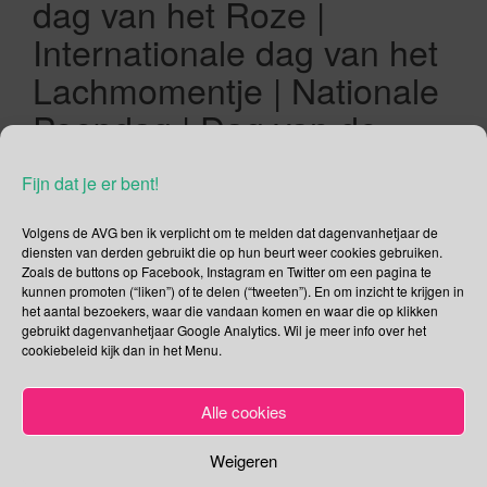
dag van het Roze |
Internationale dag van het
Lachmomentje | Nationale
Poepdag | Dag van de
Voorschool | Werelddag
Fijn dat je er bent!
voor de ziekte van Chagas
| Internationale
Volgens de AVG ben ik verplicht om te melden dat dagenvanhetjaar de
diensten van derden gebruikt die op hun beurt weer cookies gebruiken.
Goalkeepersdag
Zoals de buttons op Facebook, Instagram en Twitter om een pagina te
kunnen promoten (“liken”) of te delen (“tweeten”). En om inzicht te krijgen in
het aantal bezoekers, waar die vandaan komen en waar die op klikken
14/04/2021
Gina Makken
April
gebruikt dagenvanhetjaar Google Analytics. Wil je meer info over het
cookiebeleid kijk dan in het Menu.
Internationale dag van het Roze Internationale dag van het
Roze is een internationaal evenement dat altijd op de tweede
Alle cookies
woensdag van april wordt gehouden. Is het een dag om de
kleur roze te promoten? Niet direct als kleur zijnde. Zal het
Weigeren
uitleggen. Internationale dag van het Roze is het resultaat