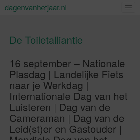
dagenvanhetjaar.nl
S
c
h
a
De Toiletalliantie
k
e
l
n
16 september – Nationale
a
Plasdag | Landelijke Fiets
v
i
naar je Werkdag |
g
Internationale Dag van het
a
t
Luisteren | Dag van de
i
Cameraman | Dag van de
e
Leid(st)er en Gastouder |
Mondiale Dag van het