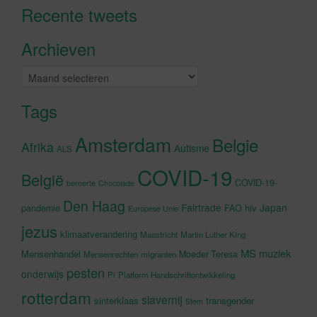
Recente tweets
Klik om marketing cookies te
accepteren en deze inhoud in te
Archieven
schakelen
Archieven
Tags
Amsterdam
Belgie
Afrika
Autisme
ALS
COVID-19
België
COVID-19-
beroerte
Chocolade
Den Haag
Fairtrade
Japan
hiv
pandemie
FAO
Europese Unie
jezus
klimaatverandering
Maastricht
Martin Luther King
MS
muziek
Mensenhandel
Moeder Teresa
Mensenrechten
migranten
pesten
onderwijs
Pi
Platform Handschriftontwikkeling
rotterdam
slavernij
sinterklaas
transgender
Stem