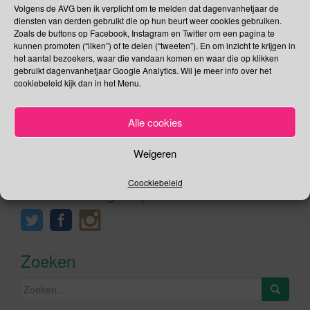
Volgens de AVG ben ik verplicht om te melden dat dagenvanhetjaar de
Nationale Plasdag? Nationale Plasdag is een gezamenlijk
diensten van derden gebruikt die op hun beurt weer cookies gebruiken.
initiatief van de Continentie Stichting Nederland (CSN) en de
Zoals de buttons op Facebook, Instagram en Twitter om een pagina te
[…]
kunnen promoten (“liken”) of te delen (“tweeten”). En om inzicht te krijgen in
het aantal bezoekers, waar die vandaan komen en waar die op klikken
gebruikt dagenvanhetjaar Google Analytics. Wil je meer info over het
Lees verder
cookiebeleid kijk dan in het Menu.
Alle cookies
Weigeren
Social Media
Coockiebeleid
Je kunt me volgen op
Zoeken
Zoeken
naar: