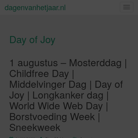
dagenvanhetjaar.nl
S
c
h
a
Day of Joy
k
e
l
n
1 augustus – Mosterddag |
a
Childfree Day |
v
i
Middelvinger Dag | Day of
g
Joy | Longkanker dag |
a
t
World Wide Web Day |
i
Borstvoeding Week |
e
Sneekweek