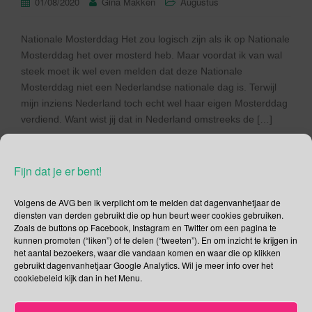
01/08/2020
Gina Makken
Augustus
Nationale Mosterddag Het zou logisch zijn als ik op Nationale
Mosterddag het over mosterd heb. Maar voordat ik van wal
steek moet ik wel even melden dat deze Nationale
Mosterddag niet een Nederlandse nationale dag is. Terwijl
mijn inziens Nederland toch echt wel haar eigen Mosterddag
verdiend. Want wist jij dat in Nederland omstreeks de […]
Lees verder
Fijn dat je er bent!
Volgens de AVG ben ik verplicht om te melden dat dagenvanhetjaar de
diensten van derden gebruikt die op hun beurt weer cookies gebruiken.
Zoals de buttons op Facebook, Instagram en Twitter om een pagina te
Social Media
kunnen promoten (“liken”) of te delen (“tweeten”). En om inzicht te krijgen in
het aantal bezoekers, waar die vandaan komen en waar die op klikken
gebruikt dagenvanhetjaar Google Analytics. Wil je meer info over het
Je kunt me volgen op
cookiebeleid kijk dan in het Menu.