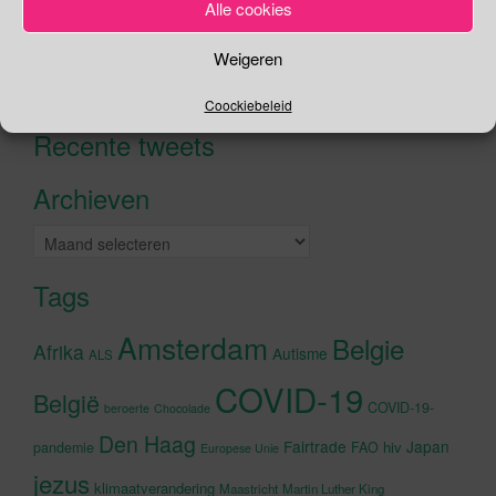
Alle cookies
Zoeken
Weigeren
Zoeken
naar:
Coockiebeleid
Recente tweets
Klik om marketing cookies te
accepteren en deze inhoud in te
Archieven
schakelen
Archieven
Tags
Amsterdam
Belgie
Afrika
Autisme
ALS
COVID-19
België
COVID-19-
beroerte
Chocolade
Den Haag
Fairtrade
Japan
hiv
pandemie
FAO
Europese Unie
jezus
klimaatverandering
Maastricht
Martin Luther King