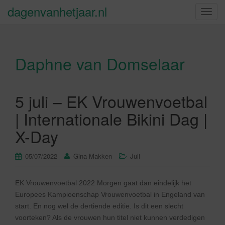
dagenvanhetjaar.nl
S
c
h
a
Daphne van Domselaar
k
e
l
n
5 juli – EK Vrouwenvoetbal
a
| Internationale Bikini Dag |
v
i
X-Day
g
a
05/07/2022
Gina Makken
Juli
t
i
EK Vrouwenvoetbal 2022 Morgen gaat dan eindelijk het
e
Europees Kampioenschap Vrouwenvoetbal in Engeland van
start. En nog wel de dertiende editie. Is dit een slecht
voorteken? Als de vrouwen hun titel niet kunnen verdedigen