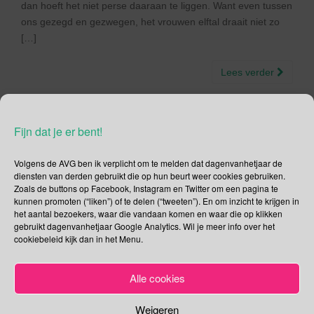
dan hoeft het niet perse daaraan te liggen. Want even tussen
ons gezegd en gezwegen, het vrouwen elftal draait niet zo
[…]
Lees verder
Fijn dat je er bent!
Social Media
Volgens de AVG ben ik verplicht om te melden dat dagenvanhetjaar de
diensten van derden gebruikt die op hun beurt weer cookies gebruiken.
Zoals de buttons op Facebook, Instagram en Twitter om een pagina te
Je kunt me volgen op
kunnen promoten (“liken”) of te delen (“tweeten”). En om inzicht te krijgen in
het aantal bezoekers, waar die vandaan komen en waar die op klikken
gebruikt dagenvanhetjaar Google Analytics. Wil je meer info over het
cookiebeleid kijk dan in het Menu.
Zoeken
Alle cookies
Zoeken
naar:
Weigeren