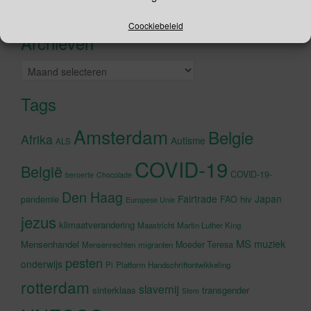
Recente tweets
Klik om marketing cookies te
accepteren en deze inhoud in te
Coockiebeleid
Archieven
schakelen
Archieven
Tags
Amsterdam
Belgie
Afrika
Autisme
ALS
COVID-19
België
COVID-19-
beroerte
Chocolade
Den Haag
Fairtrade
Japan
hiv
pandemie
FAO
Europese Unie
jezus
klimaatverandering
Maastricht
Martin Luther King
MS
muziek
Mensenhandel
Moeder Teresa
Mensenrechten
migranten
pesten
onderwijs
Pi
Platform Handschriftontwikkeling
rotterdam
slavernij
sinterklaas
transgender
Stem