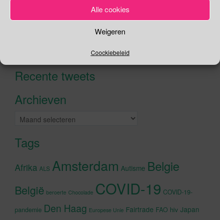
Alle cookies
Zoeken
Weigeren
Zoeken
Coockiebeleid
naar:
Recente tweets
Klik om marketing cookies te
accepteren en deze inhoud in te
Archieven
schakelen
Archieven
Tags
Amsterdam
Belgie
Afrika
Autisme
ALS
COVID-19
België
COVID-19-
beroerte
Chocolade
Den Haag
Fairtrade
Japan
hiv
pandemie
FAO
Europese Unie