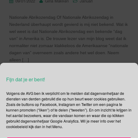
09/01/2022
Gina Makken
Januari
Nationale Abrikozendag Of Nationale Abrikozendag in
Nederland überhaupt wordt gevierd is mij niet bekend. Wat ik
wel weet is dat Nationale Abrikozendag een bekende “dag
van” in Amerika is. De trouwe lezer van mijn blog weet dat ik
normaliter niet zomaar klakkeloos de Amerikaanse “nationale
dagen van” overneem zoals andere het wel doen. Neem
alleen […]
Lees verder
Fijn dat je er bent!
Volgens de AVG ben ik verplicht om te melden dat dagenvanhetjaar de
diensten van derden gebruikt die op hun beurt weer cookies gebruiken.
Zoals de buttons op Facebook, Instagram en Twitter om een pagina te
kunnen promoten (“liken”) of te delen (“tweeten”). En om inzicht te krijgen in
Social Media
het aantal bezoekers, waar die vandaan komen en waar die op klikken
gebruikt dagenvanhetjaar Google Analytics. Wil je meer info over het
Je kunt me volgen op
cookiebeleid kijk dan in het Menu.