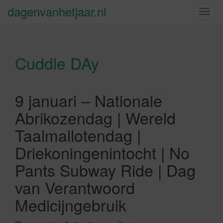
dagenvanhetjaar.nl
S
c
h
a
Cuddle DAy
k
e
l
n
9 januari – Nationale
a
Abrikozendag | Wereld
v
i
Taalmallotendag |
g
Driekoningenintocht | No
a
t
Pants Subway Ride | Dag
i
van Verantwoord
e
Medicijngebruik