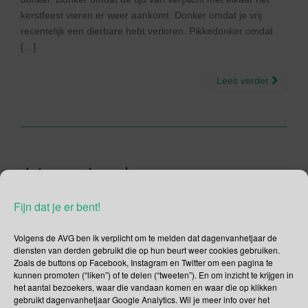
kerstfeest vieren er weer aankomt. Donker omdat je vrij
recentelijk een dierbare hebt verloren. Pikkedonker omdat
[…]
Lees verder
11 september –
Bedrijfsuitjesdag | Belletje
Fijn dat je er bent!
Trekken dag | aanslagen
op 11 september 2001 |
Volgens de AVG ben ik verplicht om te melden dat dagenvanhetjaar de
diensten van derden gebruikt die op hun beurt weer cookies gebruiken.
Dag van de Kraamzorg |
Zoals de buttons op Facebook, Instagram en Twitter om een pagina te
kunnen promoten (“liken”) of te delen (“tweeten”). En om inzicht te krijgen in
Dag van de
het aantal bezoekers, waar die vandaan komen en waar die op klikken
gebruikt dagenvanhetjaar Google Analytics. Wil je meer info over het