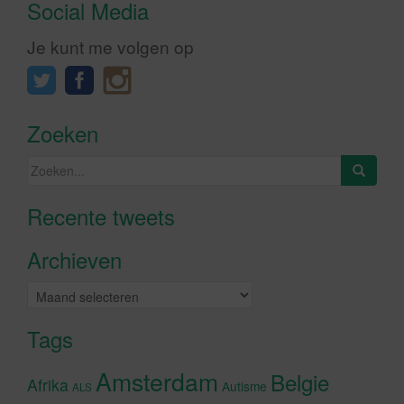
Social Media
Je kunt me volgen op
Zoeken
Zoeken
naar:
Recente tweets
Klik om marketing cookies te
accepteren en deze inhoud in te
Archieven
schakelen
Archieven
Tags
Amsterdam
Belgie
Afrika
Autisme
ALS