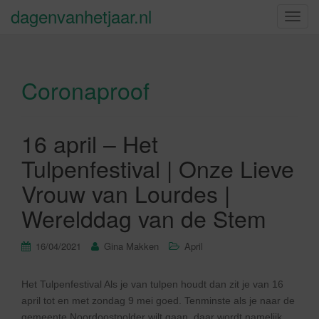
dagenvanhetjaar.nl
S
c
h
a
Coronaproof
k
e
l
n
16 april – Het
a
Tulpenfestival | Onze Lieve
v
i
Vrouw van Lourdes |
g
Werelddag van de Stem
a
t
16/04/2021
Gina Makken
April
i
e
Het Tulpenfestival Als je van tulpen houdt dan zit je van 16
april tot en met zondag 9 mei goed. Tenminste als je naar de
gemeente Noordoostpolder wilt gaan, daar wordt namelijk