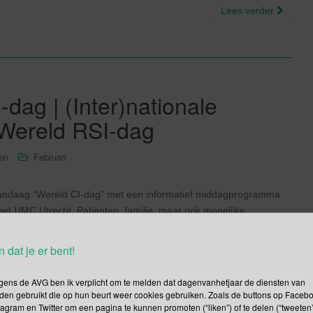
Lees verder
-dag | (Inter)nationale
 Wereld RSI-dag
sen
Februari
vandaag “Wereld CI-dag” met een informatief middagprogramma
et UMC Utrecht. Patiënten, familie, maar ook mogelijke
at komen op deze 5e Wereld CI-dag samen in Utrecht. Wat is een
) […]
n dat je er bent!
Lees verder
gens de AVG ben ik verplicht om te melden dat dagenvanhetjaar de diensten van
den gebruikt die op hun beurt weer cookies gebruiken. Zoals de buttons op Faceb
tagram en Twitter om een pagina te kunnen promoten (“liken”) of te delen (“tweeten”