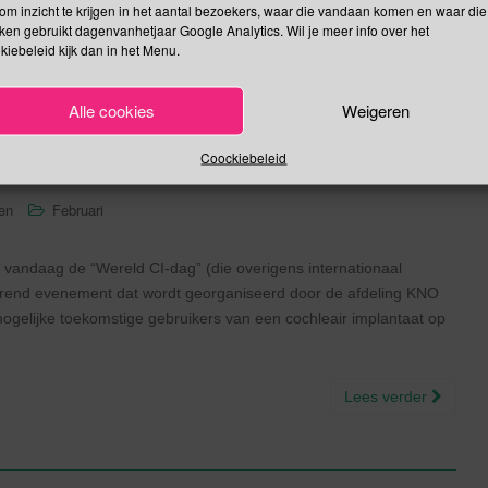
om inzicht te krijgen in het aantal bezoekers, waar die vandaan komen en waar die
kken gebruikt dagenvanhetjaar Google Analytics. Wil je meer info over het
kiebeleid kijk dan in het Menu.
-dag | Internationaal Begrip
Alle cookies
Weigeren
ationale Hondenkoekjes
Coockiebeleid
sen
Februari
vandaag de “Wereld CI-dag” (die overigens internationaal
rugkerend evenement dat wordt georganiseerd door de afdeling KNO
mogelijke toekomstige gebruikers van een cochleair implantaat op
Lees verder