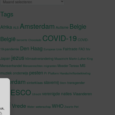
Archieven
Tags
Amsterdam
Belgie
Afrika
Autisme
ALS
COVID-19
België
COVID-
beroerte
Chocolade
Den Haag
Fairtrade
hiv
19-pandemie
FAO
Europese Unie
jezus
Japan
klimaatverandering
Maastricht
Martin Luther King
MS
Mensenhandel
Moeder Teresa
Mensenrechten
migranten
pesten
muziek
onderwijs
Pi
Platform Handschriftontwikkeling
rotterdam
slavernij
sinterklaas
transgender
Stem
UNESCO
verenigde naties
Vlaanderen
Utrecht
VN
Vrede
WHO
wetenschap
Water
Zwarte Piet
ook,
).