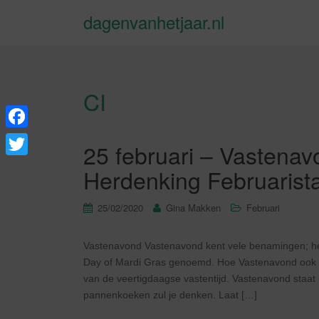
dagenvanhetjaar.nl
CI
F
25 februari – Vastena
a
T
Herdenking Februarista
c
w
e
25/02/2020
Gina Makken
Februari
i
b
t
Vastenavond Vastenavond kent vele benamingen; he
o
t
Day of Mardi Gras genoemd. Hoe Vastenavond ook ma
o
e
van de veertigdaagse vastentijd. Vastenavond staat
k
pannenkoeken zul je denken. Laat […]
r