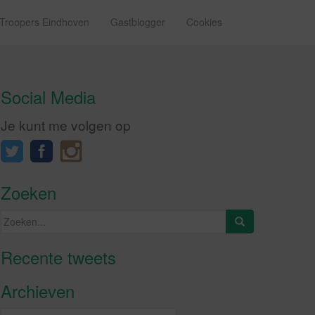
 Troopers Eindhoven
Gastblogger
Cookies
Social Media
Je kunt me volgen op
Zoeken
Zoeken
naar:
Recente tweets
Klik om marketing cookies te
accepteren en deze inhoud in te
Archieven
schakelen