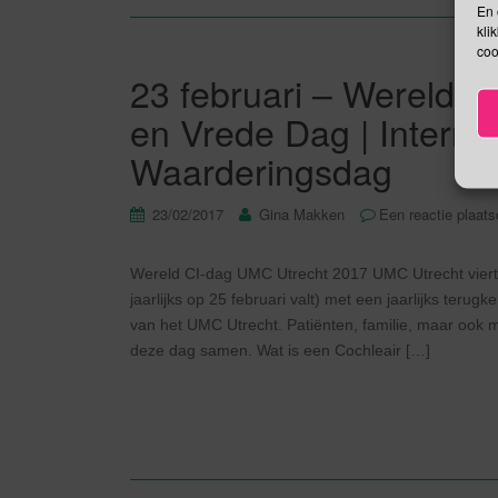
En 
kli
coo
23 februari – Wereld CI
en Vrede Dag | Intern
Waarderingsdag
23/02/2017
Gina Makken
Een reactie plaat
Wereld CI-dag UMC Utrecht 2017 UMC Utrecht viert 
jaarlijks op 25 februari valt) met een jaarlijks te
van het UMC Utrecht. Patiënten, familie, maar ook 
deze dag samen. Wat is een Cochleair […]