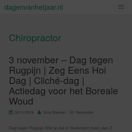
dagenvanhetjaar.nl
S
c
h
a
Chiropractor
k
e
l
n
3 november – Dag tegen
a
Rugpijn | Zeg Eens Hoi
v
i
Dag | Cliché-dag |
g
Actiedag voor het Boreale
a
t
Woud
i
e
03/11/2019
Gina Makken
November
Dag tegen Rugpijn Wist je dat in Nederland meer dan 2