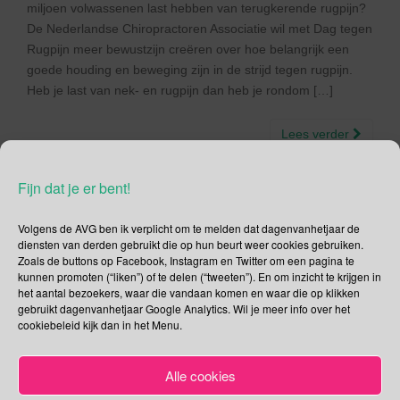
miljoen volwassenen last hebben van terugkerende rugpijn?
De Nederlandse Chiropractoren Associatie wil met Dag tegen
Rugpijn meer bewustzijn creëren over hoe belangrijk een
goede houding en beweging zijn in de strijd tegen rugpijn.
Heb je last van nek- en rugpijn dan heb je rondom […]
Lees verder
Fijn dat je er bent!
Volgens de AVG ben ik verplicht om te melden dat dagenvanhetjaar de
Social Media
diensten van derden gebruikt die op hun beurt weer cookies gebruiken.
Zoals de buttons op Facebook, Instagram en Twitter om een pagina te
kunnen promoten (“liken”) of te delen (“tweeten”). En om inzicht te krijgen in
Je kunt me volgen op
het aantal bezoekers, waar die vandaan komen en waar die op klikken
gebruikt dagenvanhetjaar Google Analytics. Wil je meer info over het
cookiebeleid kijk dan in het Menu.
Zoeken
Alle cookies