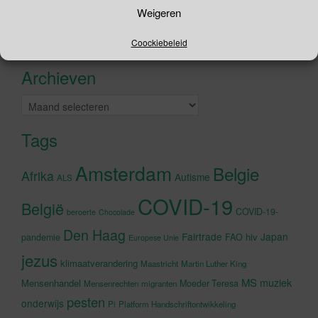
Zoeken
Weigeren
naar:
Recente tweets
Coockiebeleid
Klik om marketing cookies te
accepteren en deze inhoud in te
Archieven
schakelen
Archieven
Tags
Amsterdam
Belgie
Afrika
Autisme
ALS
COVID-19
België
COVID-19-
beroerte
Chocolade
Den Haag
Fairtrade
Japan
hiv
pandemie
FAO
Europese Unie
jezus
klimaatverandering
Maastricht
Martin Luther King
MS
muziek
Mensenhandel
Moeder Teresa
Mensenrechten
migranten
pesten
onderwijs
Pi
Platform Handschriftontwikkeling