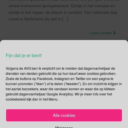
winkel evenement georganiseerd. Eentje in het voorjaar en
eentje in het najaar, de datum is variabel. Een nationale dag
zowel in Nederland als wel in […]
Lees verder
Fijn dat je er bent!
Social Media
Volgens de AVG ben ik verplicht om te melden dat dagenvanhetjaar de
diensten van derden gebruikt die op hun beurt weer cookies gebruiken.
Zoals de buttons op Facebook, Instagram en Twitter om een pagina te
Je kunt me volgen op
kunnen promoten (“liken”) of te delen (“tweeten”). En om inzicht te krijgen in
het aantal bezoekers, waar die vandaan komen en waar die op klikken
gebruikt dagenvanhetjaar Google Analytics. Wil je meer info over het
cookiebeleid kijk dan in het Menu.
Zoeken
Alle cookies
Zoeken
naar:
Weigeren