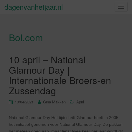
dagenvanhetjaar.nl
S
c
h
a
Bol.com
k
e
l
n
10 april – National
a
Glamour Day |
v
i
Internationale Broers-en
g
Zussendag
a
t
10/04/2021
Gina Makken
April
i
e
National Glamour Day Het tijdschrift Glamour heeft in 2005
het initiatief genomen voor National Glamour Day. Ze pakken
het meteen goed aan, maar liefst twee keer per jaar wordt dit