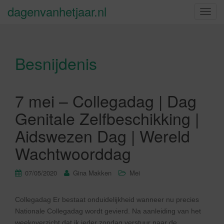
dagenvanhetjaar.nl
S
c
h
a
Besnijdenis
k
e
l
n
7 mei – Collegadag | Dag
a
Genitale Zelfbeschikking |
v
i
Aidswezen Dag | Wereld
g
Wachtwoorddag
a
t
07/05/2020
Gina Makken
Mei
i
e
Collegadag Er bestaat onduidelijkheid wanneer nu precies
Nationale Collegadag wordt gevierd. Na aanleiding van het
weekoverzicht dat ik ieder zondag verstuur naar de