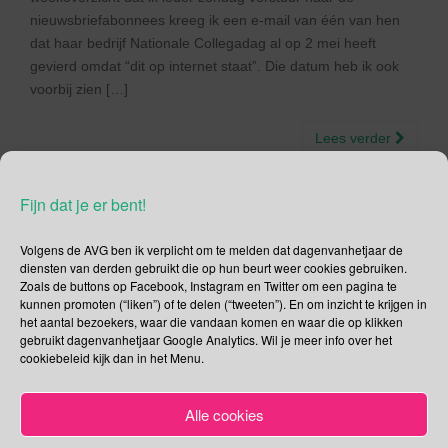
nieuwsbriefabonnees kreeg ik een e-mail van één van hen
dat haar bedrijf Nationale Collegadag al op 2 mei heeft
gevierd omdat “dit op internet staat”. Die datum heb ik ook
voorbij zien […]
Lees verder
Fijn dat je er bent!
Volgens de AVG ben ik verplicht om te melden dat dagenvanhetjaar de
Social Media
diensten van derden gebruikt die op hun beurt weer cookies gebruiken.
Zoals de buttons op Facebook, Instagram en Twitter om een pagina te
kunnen promoten (“liken”) of te delen (“tweeten”). En om inzicht te krijgen in
Je kunt me volgen op
het aantal bezoekers, waar die vandaan komen en waar die op klikken
gebruikt dagenvanhetjaar Google Analytics. Wil je meer info over het
cookiebeleid kijk dan in het Menu.
Zoeken
Alle cookies
Zoeken