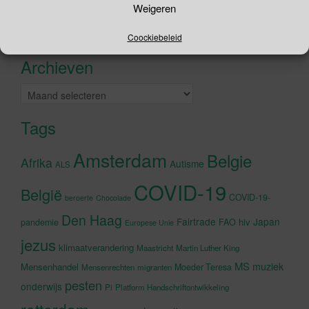
Weigeren
naar:
Recente tweets
Klik om marketing cookies te
Coockiebeleid
accepteren en deze inhoud in te
Archieven
schakelen
Archieven
Tags
Amsterdam
Belgie
Afrika
Autisme
ALS
COVID-19
België
COVID-19-
beroerte
Chocolade
Den Haag
Fairtrade
Japan
hiv
pandemie
FAO
Europese Unie
jezus
klimaatverandering
Maastricht
Martin Luther King
MS
muziek
Mensenhandel
Moeder Teresa
Mensenrechten
migranten
pesten
onderwijs
Pi
Platform Handschriftontwikkeling