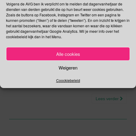
Volgens de AVG ben ik verplicht om te melden dat dagenvanhetjaar de
van het Commissariaat |
diensten van derden gebruikt die op hun beurt weer cookies gebruiken.
Zoals de buttons op Facebook, Instagram en Twitter om een pagina te
Girlsday 2020
kunnen promoten (“liken”) of te delen (“tweeten”). En om inzicht te krijgen in
het aantal bezoekers, waar die vandaan komen en waar die op klikken
gebruikt dagenvanhetjaar Google Analytics. Wil je meer info over het
02/04/2020
Gina Makken
April
cookiebeleid kijk dan in het Menu.
Mannelijke Escort Dag Mocht je denken dat deze dag een
Alle cookies
verlate 1 april grap is die heeft het mis. In 2018 vond het
Duitse escortbureau Agents & Heroes dat het tijd werd voor
Weigeren
de Mannelijke Escort Dag. Als reden geeft men op dat de
massa het erg vreemd en haast niet kan accepteren dat
Coockiebeleid
vrouwen […]
Lees verder