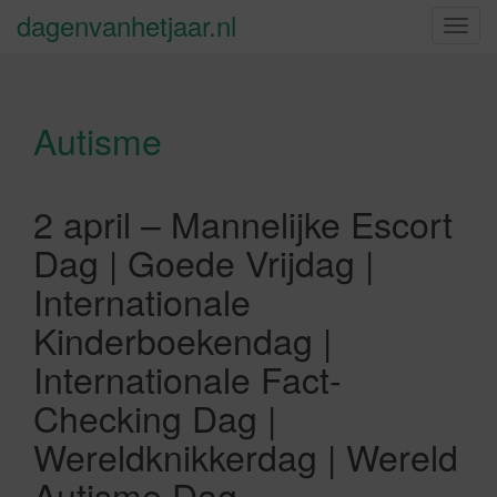
dagenvanhetjaar.nl
S
c
h
a
Autisme
k
e
l
n
2 april – Mannelijke Escort
a
Dag | Goede Vrijdag |
v
i
Internationale
g
Kinderboekendag |
a
t
Internationale Fact-
i
Checking Dag |
e
Wereldknikkerdag | Wereld
Autisme Dag