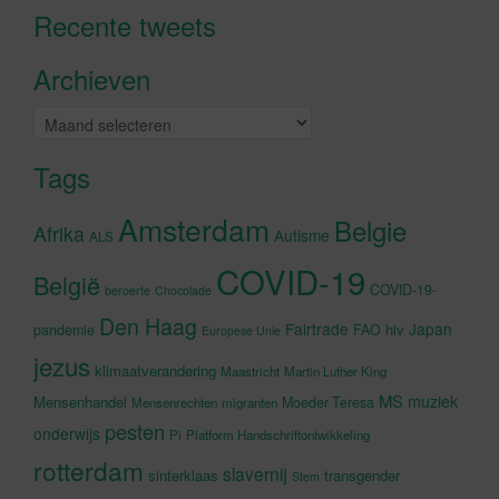
Recente tweets
Klik om marketing cookies te
accepteren en deze inhoud in te
Archieven
schakelen
Archieven
Tags
Amsterdam
Belgie
Afrika
Autisme
ALS
COVID-19
België
COVID-19-
beroerte
Chocolade
Den Haag
Fairtrade
Japan
hiv
pandemie
FAO
Europese Unie
jezus
klimaatverandering
Maastricht
Martin Luther King
MS
muziek
Mensenhandel
Moeder Teresa
Mensenrechten
migranten
pesten
onderwijs
Pi
Platform Handschriftontwikkeling
rotterdam
slavernij
sinterklaas
transgender
Stem