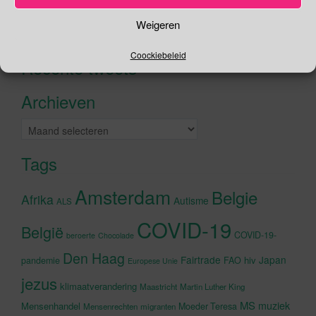
Zoeken
Weigeren
Zoeken
naar:
Coockiebeleid
Recente tweets
Klik om marketing cookies te
accepteren en deze inhoud in te
Archieven
schakelen
Archieven
Tags
Amsterdam
Belgie
Afrika
Autisme
ALS
COVID-19
België
COVID-19-
beroerte
Chocolade
Den Haag
Fairtrade
Japan
hiv
pandemie
FAO
Europese Unie
jezus
klimaatverandering
Maastricht
Martin Luther King
MS
muziek
Mensenhandel
Moeder Teresa
Mensenrechten
migranten