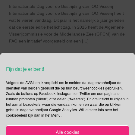
Internationale Dag voor de Bestrijding van IOO Visserij
Internationale Dag voor de Bestrijding van IOO Visserij heeft
wat te vieren vandaag. Dit jaar is het namelijk 5 jaar geleden
dat de eerste editie het licht zag. In 2015 heeft de Algemene
Visserijcommissie voor de Middellandse Zee (GFCM) van de
FAO een initiatief voorgesteld om een […]
Lees verder
Fijn dat je er bent!
Volgens de AVG ben ik verplicht om te melden dat dagenvanhetjaar de
diensten van derden gebruikt die op hun beurt weer cookies gebruiken.
Social Media
Zoals de buttons op Facebook, Instagram en Twitter om een pagina te
kunnen promoten (“liken”) of te delen (“tweeten”). En om inzicht te krijgen in
het aantal bezoekers, waar die vandaan komen en waar die op klikken
Je kunt me volgen op
gebruikt dagenvanhetjaar Google Analytics. Wil je meer info over het
cookiebeleid kijk dan in het Menu.
Alle cookies