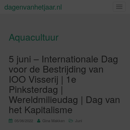
dagenvanhetjaar.nl
S
c
h
a
Aquacultuur
k
e
l
n
5 juni – Internationale Dag
a
voor de Bestrijding van
v
i
IOO Visserij | 1e
g
Pinksterdag |
a
t
Wereldmilieudag | Dag van
i
het Kapitalisme
e
05/06/2022
Gina Makken
Juni