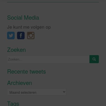
Social Media
Je kunt me volgen op
Zoeken
Zoeken
naar:
Recente tweets
Klik om marketing cookies te
accepteren en deze inhoud in te
Archieven
schakelen
Archieven
Tags