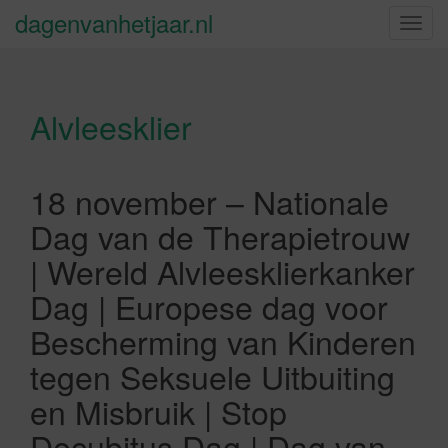
dagenvanhetjaar.nl
S
c
h
a
Alvleesklier
k
e
l
n
18 november – Nationale
a
Dag van de Therapietrouw
v
i
| Wereld Alvleesklierkanker
g
Dag | Europese dag voor
a
t
Bescherming van Kinderen
i
tegen Seksuele Uitbuiting
e
en Misbruik | Stop
Decubitus Dag | Dag van