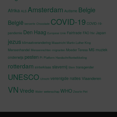
Amsterdam
Belgie
Afrika
Autisme
ALS
COVID-19
België
COVID-19-
beroerte
Chocolade
Den Haag
Fairtrade
Japan
hiv
pandemie
FAO
Europese Unie
jezus
klimaatverandering
Maastricht
Martin Luther King
MS
muziek
Mensenhandel
Moeder Teresa
Mensenrechten
migranten
pesten
onderwijs
Pi
Platform Handschriftontwikkeling
rotterdam
slavernij
sinterklaas
transgender
Stem
UNESCO
verenigde naties
Vlaanderen
Utrecht
VN
Vrede
WHO
wetenschap
Water
Zwarte Piet