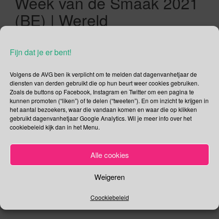
Week van de Smaak 2021
(BE) | Wereld
Antimicrobiële
Bewustzijnsweek
Fijn dat je er bent!
18/11/2021
Gina Makken
November
Volgens de AVG ben ik verplicht om te melden dat dagenvanhetjaar de
diensten van derden gebruikt die op hun beurt weer cookies gebruiken.
Zoals de buttons op Facebook, Instagram en Twitter om een pagina te
Bescherming van Kinderen tegen Seksuele Uitbuiting en
kunnen promoten (“liken”) of te delen (“tweeten”). En om inzicht te krijgen in
het aantal bezoekers, waar die vandaan komen en waar die op klikken
Misbruik Met de Europese Dag voor de Bescherming van
gebruikt dagenvanhetjaar Google Analytics. Wil je meer info over het
Kinderen tegen Seksuele Uitbuiting en Seksueel Misbruik wil
cookiebeleid kijk dan in het Menu.
de Raad van Europa bewustmaking en facilitering van een
open discussie over de noodzaak om seksuele uitbuiting en
Alle cookies
misbruik van kinderen te voorkomen en om kinderen tegen
deze misdaden te beschermen. Want […]
Weigeren
Lees verder
Coockiebeleid