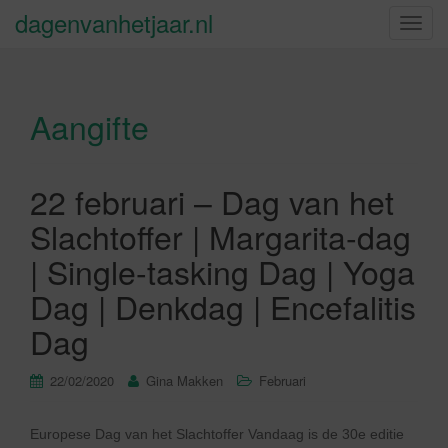
dagenvanhetjaar.nl
S
c
h
a
Aangifte
k
e
l
n
22 februari – Dag van het
a
Slachtoffer | Margarita-dag
v
i
| Single-tasking Dag | Yoga
g
Dag | Denkdag | Encefalitis
a
t
Dag
i
e
22/02/2020
Gina Makken
Februari
Europese Dag van het Slachtoffer Vandaag is de 30e editie