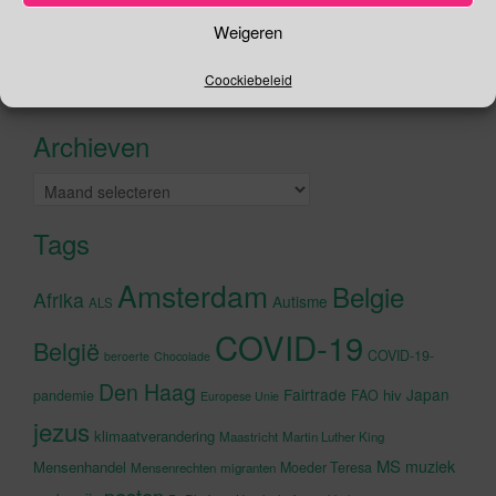
Zoeken
Weigeren
naar:
Coockiebeleid
Recente tweets
Klik om marketing cookies te
accepteren en deze inhoud in te
Archieven
schakelen
Archieven
Tags
Amsterdam
Belgie
Afrika
Autisme
ALS
COVID-19
België
COVID-19-
beroerte
Chocolade
Den Haag
Fairtrade
Japan
hiv
pandemie
FAO
Europese Unie
jezus
klimaatverandering
Maastricht
Martin Luther King
MS
muziek
Mensenhandel
Moeder Teresa
Mensenrechten
migranten