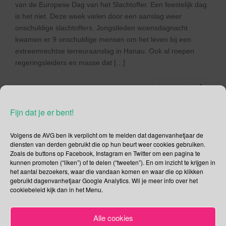
van de Europese Dag van het Slachtoffer. Een feestelijk dag
is het niet. Deze week vielen door een aanslag weer
onschuldige slachtoffers. Jongstleden woensdagnacht
kwamen er 9 onschuldige mensen om het leven bij een
extreemrechtse terreuraanslag in Hanau. Ook al roepen
regeringsleiders en masse dat […]
Lees verder
Fijn dat je er bent!
Volgens de AVG ben ik verplicht om te melden dat dagenvanhetjaar de
diensten van derden gebruikt die op hun beurt weer cookies gebruiken.
Social Media
Zoals de buttons op Facebook, Instagram en Twitter om een pagina te
kunnen promoten (“liken”) of te delen (“tweeten”). En om inzicht te krijgen in
Je kunt me volgen op
het aantal bezoekers, waar die vandaan komen en waar die op klikken
gebruikt dagenvanhetjaar Google Analytics. Wil je meer info over het
cookiebeleid kijk dan in het Menu.
Alle cookies
Zoeken