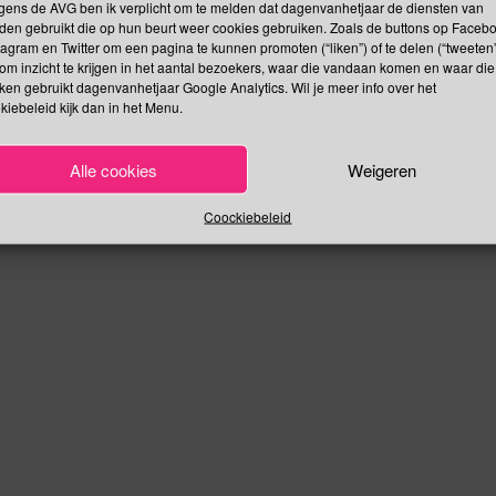
gens de AVG ben ik verplicht om te melden dat dagenvanhetjaar de diensten van
den gebruikt die op hun beurt weer cookies gebruiken. Zoals de buttons op Faceb
tagram en Twitter om een pagina te kunnen promoten (“liken”) of te delen (“tweeten”
om inzicht te krijgen in het aantal bezoekers, waar die vandaan komen en waar die
kken gebruikt dagenvanhetjaar Google Analytics. Wil je meer info over het
kiebeleid kijk dan in het Menu.
Alle cookies
Weigeren
Coockiebeleid