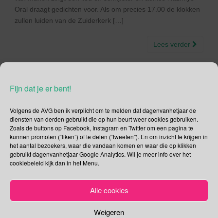
Oral draagt gedichten voor. Als om precies 17.00 de klokken
zullen luiden van de Zuiderkerk […]
Lees verder
Fijn dat je er bent!
Social Media
Volgens de AVG ben ik verplicht om te melden dat dagenvanhetjaar de
diensten van derden gebruikt die op hun beurt weer cookies gebruiken.
Je kunt me volgen op
Zoals de buttons op Facebook, Instagram en Twitter om een pagina te
kunnen promoten (“liken”) of te delen (“tweeten”). En om inzicht te krijgen in
het aantal bezoekers, waar die vandaan komen en waar die op klikken
gebruikt dagenvanhetjaar Google Analytics. Wil je meer info over het
cookiebeleid kijk dan in het Menu.
Zoeken
Alle cookies
Zoeken
naar:
Weigeren