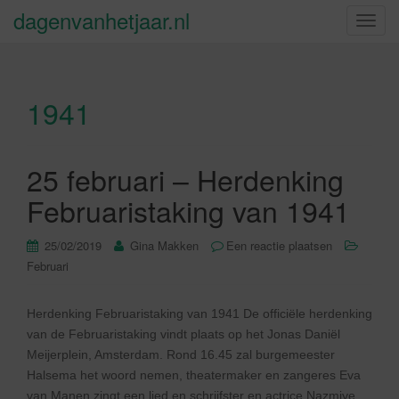
dagenvanhetjaar.nl
S
c
h
a
1941
k
e
l
n
25 februari – Herdenking
a
Februaristaking van 1941
v
i
25/02/2019
Gina Makken
Een reactie plaatsen
g
Februari
a
t
i
Herdenking Februaristaking van 1941 De officiële herdenking
e
van de Februaristaking vindt plaats op het Jonas Daniël
Meijerplein, Amsterdam. Rond 16.45 zal burgemeester
Halsema het woord nemen, theatermaker en zangeres Eva
van Manen zingt een lied en schrijfster en actrice Nazmiye