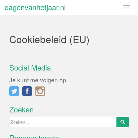
dagenvanhetjaar.nl
S
c
h
a
Cookiebeleid (EU)
k
e
l
n
a
Social Media
v
Je kunt me volgen op
i
g
a
t
Zoeken
i
e
Zoeken
naar:
Recente tweets
Klik om marketing cookies te